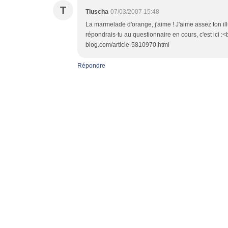
T
Tiuscha
07/03/2007 15:48
La marmelade d'orange, j'aime ! J'aime assez ton illu
répondrais-tu au questionnaire en cours, c'est ici :<
blog.com/article-5810970.html
Répondre