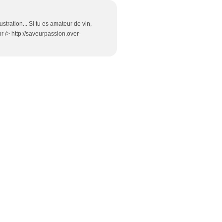
stration... Si tu es amateur de vin,
br /> http://saveurpassion.over-