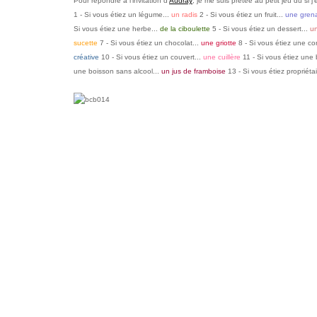
Pour répondre à l'invitation d'
Audray
, je me suis prêtée au petit jeu du si j
1 - Si
vous étiez un légume...
un radis
2 - Si vous étiez un fruit...
une gren
Si vous étiez une herbe...
de la ciboulette
5 - Si vous étiez un dessert...
un
sucette
7 - Si vous étiez un chocolat...
une griotte
8 - Si vous étiez une con
créative
10 - Si vous étiez un couvert...
une cuillère
11 - Si vous étiez une 
une boisson sans alcool...
un jus de framboise
13 - Si vous étiez propriétai