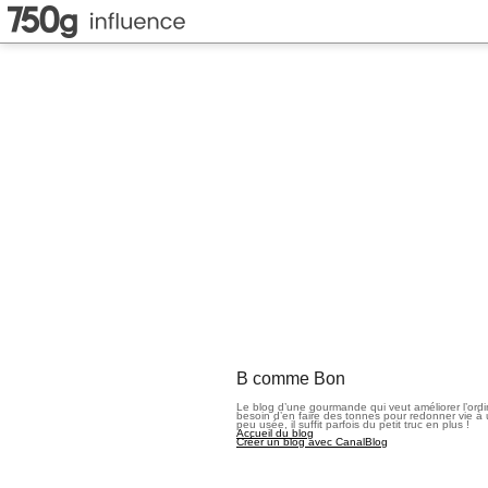
B comme Bon
Le blog d’une gourmande qui veut améliorer l’ord
besoin d’en faire des tonnes pour redonner vie à 
peu usée, il suffit parfois du petit truc en plus !
Accueil du blog
Créer un blog avec CanalBlog