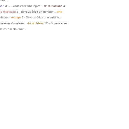
'étais…
ade
3 - Si vous étiez une épice...
de la badiane
4 -
e religieuse
6 - Si vous étiez un bonbon...
une
fiture...
orange
9 - Si vous étiez une cuisine...
boisson alcoolisée...
du vin blanc
12 - Si vous étiez
re d'un restaurant...