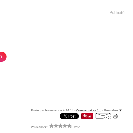
Publicité
n
Posté par bcommebon à 14:14 -
Commentaires [
…
]
- Permalien [
#
]
Vous aimez ?
0 vote