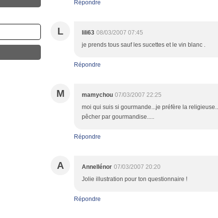
Répondre
L
lili63
08/03/2007 07:45
je prends tous sauf les sucettes et le vin blanc .
Répondre
M
mamychou
07/03/2007 22:25
moi qui suis si gourmande...je préfère la religieuse..
pêcher par gourmandise.....
Répondre
A
Annellénor
07/03/2007 20:20
Jolie illustration pour ton questionnaire !
Répondre