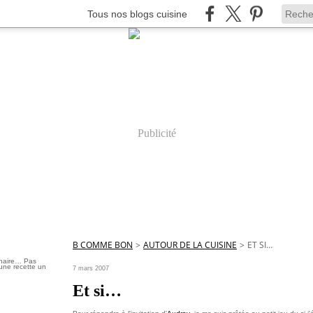
Tous nos blogs cuisine
Publicité
B COMME BON
>
AUTOUR DE LA CUISINE
>
ET SI…
inaire… Pas
une recette un
7 mars 2007
Et si…