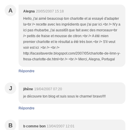
A
Alegna
20/05/2007 15:18
Hello, j'ai aimé beaucoup ton charlotte et ai essayé d'adapter
la<br /> recette avec les ingrédients que j'ai par ici.<br /> N'y a
ici pas rhubarbe, j'ai aussitôt que fait avec des morceaux<br
/> petits de fraise et mousse de citron.<br /> A été mien
premier charlotte et le résultat a été très bon.<br /> S'il veut
voir est ici :<br /> <br />
http://lacasitaverde.blogspot.com/2007/05/charlotte-de-limn-y-
fresa-charlotte-de.html<br /> <br /> Merci, Alegna, Portugal
Répondre
J
jihène
19/04/2007 07:20
je découvre ton blog et suis sous le charme! bravo!!!!
Répondre
B
b comme bon
13/04/2007 12:01