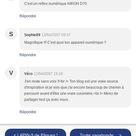
C'est un reflex numérique NIKON D70
Répondre
S
Sophie89
13/04/2007 09:37
Magnifique !!! C'est quoi ton appareil numérique ?
Répondre
V
Véro
12/04/2007 15:18
J'en reste sans voix !!<br /> Ton blog est une vraie source
d'inspiration et je vois que j'ai encore beaucoup de chemin à
parcourir avant d'être une vraie cuisinière.<br /> Merci de
partager tout ça avec nous.
Répondre
< LAPIN-9 de Pâques !
Truite vagabonde… >