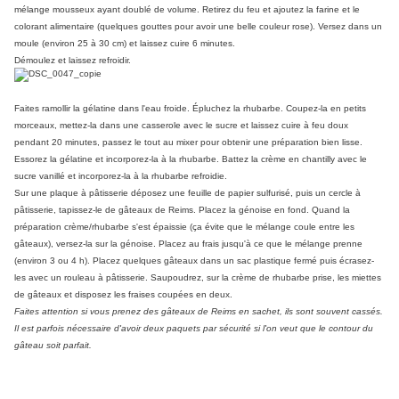
mélange mousseux ayant doublé de volume. Retirez du feu et ajoutez la farine et le
colorant alimentaire (quelques gouttes pour avoir une belle couleur rose). Versez dans un
moule (environ 25 à 30 cm) et laissez cuire 6 minutes.
Démoulez et laissez refroidir.
Faites ramollir la gélatine dans l'eau froide.
Épluchez la rhubarbe. Coupez-la en petits
morceaux, mettez-la dans une casserole avec le sucre et laissez cuire à feu doux
pendant 20 minutes, passez le tout au mixer pour obtenir une préparation bien lisse.
Essorez la gélatine et incorporez-la à la rhubarbe. Battez la crème en chantilly avec le
sucre vanillé et incorporez-la à la rhubarbe refroidie.
Sur une plaque à pâtisserie déposez une feuille de papier sulfurisé, puis un cercle à
pâtisserie, tapissez-le de gâteaux de Reims. Placez la génoise en fond. Quand la
préparation crème/rhubarbe s'est épaissie (ça évite que le mélange coule entre les
gâteaux), versez-la sur la génoise. Placez au frais jusqu'à ce que le mélange prenne
(environ 3 ou 4 h). Placez quelques gâteaux dans un sac plastique fermé puis écrasez-
les avec un rouleau à pâtisserie. Saupoudrez, sur la crème de rhubarbe prise, les miettes
de gâteaux et disposez les fraises coupées en deux.
Faites attention si vous prenez des gâteaux de Reims en sachet, ils sont souvent cassés.
Il est parfois nécessaire d'avoir deux paquets par sécurité si l'on veut que le contour du
gâteau soit parfait.