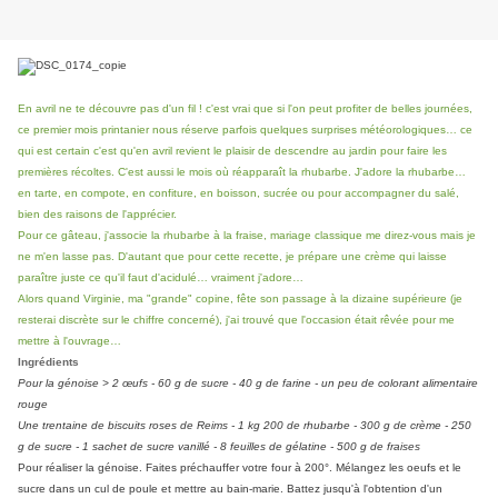
En avril ne te découvre pas d'un fil ! c'est vrai que si l'on peut profiter de belles journées,
ce premier mois printanier nous réserve parfois quelques surprises météorologiques… ce
qui est certain c'est qu'en avril revient le plaisir de descendre au jardin pour faire les
premières récoltes. C'est aussi le mois où réapparaît la rhubarbe. J'adore la rhubarbe…
en tarte, en compote, en confiture, en boisson, sucrée ou pour accompagner du salé,
bien des raisons de l'apprécier.
Pour ce gâteau, j'associe la rhubarbe à la fraise, mariage classique me direz-vous mais je
ne m'en lasse pas. D'autant que pour cette recette, je prépare une crème qui laisse
paraître juste ce qu'il faut d'acidulé… vraiment j'adore…
Alors quand Virginie, ma "grande" copine, fête son passage à la dizaine supérieure (je
resterai discrète sur le chiffre concerné), j'ai trouvé que l'occasion était rêvée pour me
mettre à l'ouvrage…
Ingrédients
Pour la génoise > 2 œufs - 60 g de sucre - 40 g de farine - un peu de colorant alimentaire
rouge
Une trentaine de biscuits roses de Reims - 1 kg 200 de rhubarbe - 300 g de crème - 250
g de sucre - 1 sachet de sucre vanillé - 8 feuilles de gélatine - 500 g de fraises
Pour réaliser la génoise. Faites préchauffer votre four à 200°. Mélangez les oeufs et le
sucre dans un cul de poule et mettre au bain-marie. Battez jusqu'à l'obtention d'un