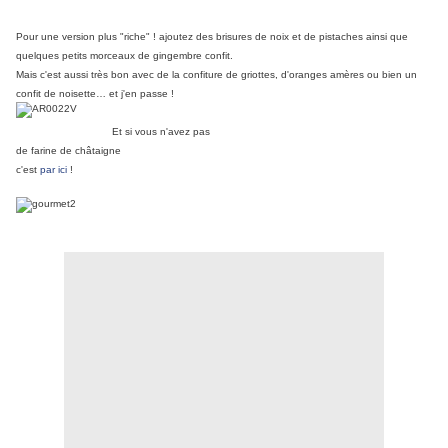
Pour une version plus "riche" ! ajoutez des brisures de noix et de pistaches ainsi que
quelques petits morceaux de gingembre confit.
Mais c'est aussi très bon avec de la confiture de griottes, d'oranges amères ou bien un
confit de noisette… et j'en passe !
Et si vous n'avez pas
de farine de châtaigne
c'est
par ici
!