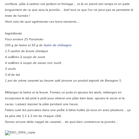
confiture, pâte à tartiner voir jambon et fromage… et là on prend son temps et on parle
longuement de ce que sera la journée… bref tout ce que l'on ne peut pas se permettre le
reste de l'année !
Alors voici de quoi agrémenter ces bons moments…
Ingrédients
Pour environ 25 Panchoko
200 g de farine et 50 g de
farine de châtaigne
1,5 sachet de levure chimique
4 cuillères à soupe de sucre
4 cuillères à soupe de cacao non sucré
3 oeufs
3 dl de lait
1 pot de crème caramel au beurre salé (encore un produit importé de Bretagne !)
Mélangez la farine et la levure. Formez un puits et ajoutez les œufs, mélangez en
incorporant le lait petit à petit pour obtenir une pâte bien lisse, ajoutez le sucre et le
cacao. Laissez reposer la pâte pendant une heure.
Faites cuire les pancakes dans une poêle à blinis huilée (si vous en avez plusieurs… ça
ira plus vite !) 2 à 3 mn de chaque côté.
Servez encore tiède nappé de caramel… de quoi bien commencer la journée…