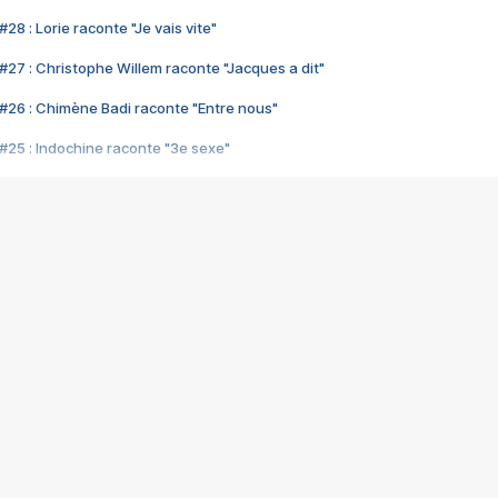
28 : Lorie raconte "Je vais vite"
#27 : Christophe Willem raconte "Jacques a dit"
#26 : Chimène Badi raconte "Entre nous"
#25 : Indochine raconte "3e sexe"
#24 : Zaho raconte "C'est chelou"
#23 : Patrick Bruel raconte "Au café des délices"
#22 : Kyo raconte "Le chemin"
#21 : Nolwenn Leroy raconte "Cassé"
#20 : Patrick Hernandez raconte "Born to be alive"
#19 : Lorie raconte "Près de moi"
#18 : Michael Jones raconte "A nos actes manqués" (avec Jean-Jacque
#17 : Khaled raconte "Aïcha"