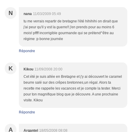
N
nana
11/03/2009 05:49
tu me verrais repartir de bretagne l'été hihihihi on dirait que
j'ai peur qu'il y est la guerre!! j'en prends pour au moins 6
mois! pffff incorrigible gourmande qui se prétend^être au
régime :p bonne journée
Répondre
K
Kikou
11/09/2008 20:00
Cet été je suis allée en Bretagne et j'y ai découvert le caramel
beurre salé sur des crêpes bretonnes,un régal. Alors ta
recette me rappelle les vacances et je compte la tester. Merci
pour ton magnifique blog que je découvre. A une prochaine
visite. Kikou
Répondre
A
Argantel
18/05/2008 08:08