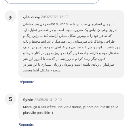
و
وحدت شاپ
20/02/2021 16:32
معرفی هنر خیاطی<br /> <br /> از زمان انسان‌های نخستین تا به
امروز پوشیدن لباس یک ضرورت بوده است و هر شخصی تمایل دارد
که ظاهر خود را به بهترین شکل ممکن آراسته کند بنابراین رنگ و
طراحی پوشاک باید هنرمندانه، زیبا، هماهنگ با شرایط محیط و باب
روز باشد. از این رو فن یا به عبارتی هنر خیاطی به وجود آمد و در ردیف
مشاغل مهم و کارآمد جامعه قرار گرفت و روز به روز در کنار هنرها و
فنون دیگر رشد کرد و به روز شد. از گذشته تا امروز این هنر
طرفداران زیادی داشته است و مردان و زنان بسیاری با این هنر در
سطوح مختلف آشنا هستند.
Répondre
S
Sylvie
22/05/2014 12:12
Miam, ça a l'air d'être une vraie tuerie, je note pour teste ça le
plus vite possible :)
Répondre