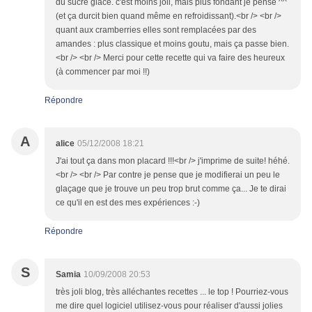
du sucre glace. c'est moins joli, mais plus fondant je pense ^^
(et ça durcit bien quand même en refroidissant).<br /> <br />
quant aux cramberries elles sont remplacées par des
amandes : plus classique et moins goutu, mais ça passe bien.
<br /> <br /> Merci pour cette recette qui va faire des heureux
(à commencer par moi !!)
Répondre
A
alice
05/12/2008 18:21
J'ai tout ça dans mon placard !!!<br /> j'imprime de suite! héhé.
<br /> <br /> Par contre je pense que je modifierai un peu le
glaçage que je trouve un peu trop brut comme ça... Je te dirai
ce qu'il en est des mes expériences :-)
Répondre
S
Samia
10/09/2008 20:53
très joli blog, très alléchantes recettes ... le top ! Pourriez-vous
me dire quel logiciel utilisez-vous pour réaliser d'aussi jolies