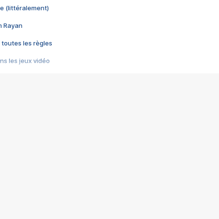
e (littéralement)
im Rayan
 toutes les règles
s les jeux vidéo
us choquant de Rockstar ? - Le scandale BULLY
e plus moche de Steam
du RÊVE tourne au CAUCHEMAR
pendant 8 heures
it… à tort
umiliés par un jeu vidéo
ire - Final Fantasy 8
ti un empire - Age of Empires