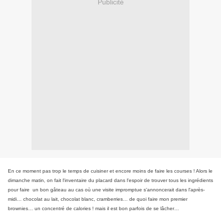
Publicité
En ce moment pas trop le temps de cuisiner et encore moins de faire les courses ! Alors le
dimanche matin, on fait l'inventaire du placard dans l'espoir de trouver tous les ingrédients
pour faire un bon gâteau au cas où une visite impromptue s'annoncerait dans l'après-
midi… chocolat au lait, chocolat blanc, cramberries… de quoi faire mon premier
brownies… un concentré de calories ! mais il est bon parfois de se lâcher…