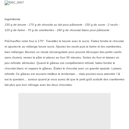
Ingrédients
150 g de beurre - 170 g de chocolat au lait pour pâtisserie - 150 g de sucre - 2 oeufs -
120 g de farine - 70 g de cramberries - 180 g de chocolat blanc pour pâtisserie
Préchauffez votre four à 175°. Travaillez le beurre avec le sucre. Faites fondre le chocolat
et ajoutez-le au mélange beure sucre. Ajoutez les oeufs puis la farine et les cramberries,
bien mélanger. Beurrez un moule (rectangulaire pour pouvoir découper des petits carrés
sans chutes), versez la pâte et placez au four 30 minutes. Sortez du four et laissez un
peu refroidir, démoulez. Quand le gâteau est complètement refroidi, faites fondre le
chocolat blanc et nappez le gâteau. Étalez le chocolat avec un grande spatule. Laissez
refroidir. Ce gâteau est souvent meilleur le lendemain… mais pourrez-vous attendre ! là
est la question… surtout quand je vous aurez dit que le petit goût acidulé des cramberries
fait plus que bon ménage avec les deux chocolats.