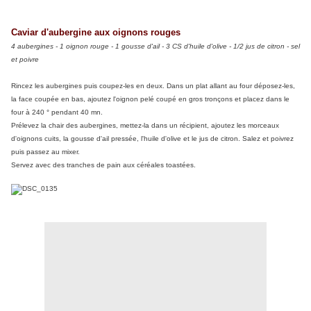
Caviar d'aubergine aux oignons rouges
4 aubergines - 1 oignon rouge - 1 gousse d'ail - 3 CS d'huile d'olive - 1/2 jus de citron - sel
et poivre
Rincez les aubergines puis coupez-les en deux. Dans un plat allant au four déposez-les,
la face coupée en bas, ajoutez l'oignon pelé coupé en gros tronçons et placez dans le
four à 240 ° pendant 40 mn.
Prélevez la chair des aubergines, mettez-la dans un récipient, ajoutez les morceaux
d'oignons cuits, la gousse d'ail pressée, l'huile d'olive et le jus de citron. Salez et poivrez
puis passez au mixer.
Servez avec des tranches de pain aux céréales toastées.