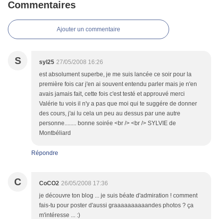
Commentaires
Ajouter un commentaire
S
syl25
27/05/2008 16:26
est absolument superbe, je me suis lancée ce soir pour la
première fois car j'en ai souvent entendu parler mais je n'en
avais jamais fait, cette fois c'est testé et approuvé merci
Valérie tu vois il n'y a pas que moi qui te suggére de donner
des cours, j'ai lu cela un peu au dessus par une autre
personne........ bonne soirée <br /> <br /> SYLVIE de
Montbéliard
Répondre
C
CoCO2
26/05/2008 17:36
je découvre ton blog ... je suis béate d'admiration ! comment
fais-tu pour poster d'aussi graaaaaaaaaandes photos ? ça
m'intéresse ... :)