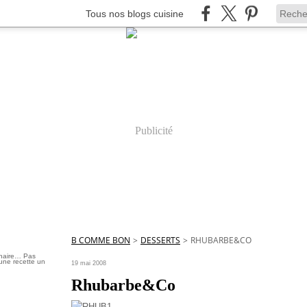
Tous nos blogs cuisine
Publicité
B COMME BON
>
DESSERTS
>
RHUBARBE&CO
inaire… Pas
une recette un
19 mai 2008
Rhubarbe&Co