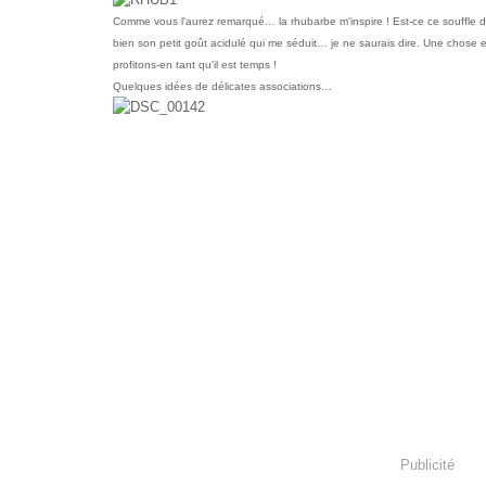
Comme vous l'aurez remarqué… la rhubarbe m'inspire ! Est-ce ce souffle de
bien son petit goût acidulé qui me séduit… je ne saurais dire. Une chose e
profitons-en tant qu'il est temps !
Quelques idées de délicates associations…
Publicité