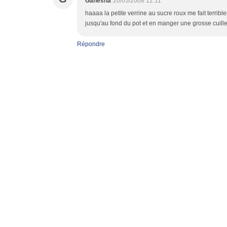
Ganesha
20/05/2008 12:11
haaaa la petite verrine au sucre roux me fait terribl
jusqu'au fond du pot et en manger une grosse cuille
Répondre