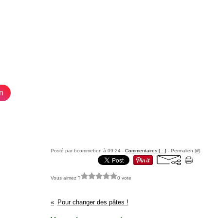
n
Posté par bcommebon à 09:24 -
Commentaires [
…
]
- Permalien [
#
]
Vous aimez ?
0 vote
Pour changer des pâtes !