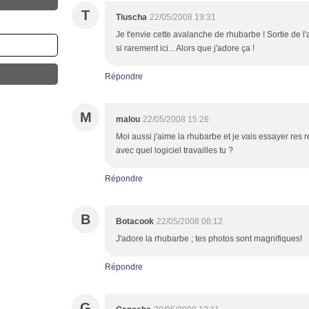
T
Tiuscha
22/05/2008 19:31
Je t'envie cette avalanche de rhubarbe ! Sortie de l
si rarement ici... Alors que j'adore ça !
Répondre
M
malou
22/05/2008 15:26
Moi aussi j'aime la rhubarbe et je vais essayer res 
avec quel logiciel travailles tu ?
Répondre
B
Botacook
22/05/2008 08:12
J'adore la rhubarbe ; tes photos sont magnifiques!
Répondre
G