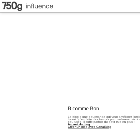
B comme Bon
Le blog d’une gourmande qui veut améliorer l’ord
besoin d’en faire des tonnes pour redonner vie à 
peu usée, il suffit parfois du petit truc en plus !
Accueil du blog
Créer un blog avec CanalBlog