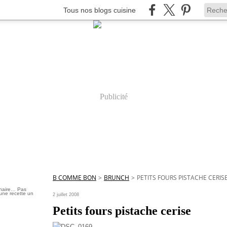
Tous nos blogs cuisine
Publicité
B COMME BON
>
BRUNCH
>
PETITS FOURS PISTACHE CERIS
inaire… Pas
une recette un
2 juillet 2008
Petits fours pistache cerise