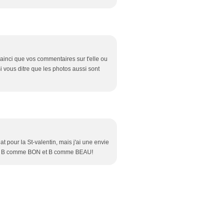
e ainci que vos commentaires sur t'elle ou
si vous ditre que les photos aussi sont
t pour la St-valentin, mais j'ai une envie
erci B comme BON et B comme BEAU!