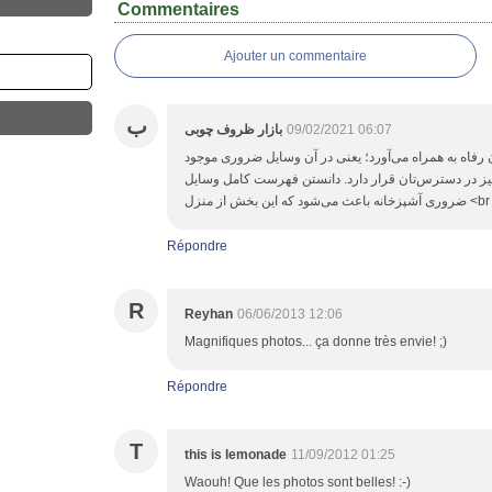
Commentaires
Ajouter un commentaire
ب
بازار ظروف چوبی
09/02/2021 06:07
ن رفاه به همراه می‌آورد؛ یعنی در آن وسایل ضروری موجود
یز در دسترس‌تان قرار دارد. دانستن فهرست کامل وسایل
Répondre
R
Reyhan
06/06/2013 12:06
Magnifiques photos... ça donne très envie! ;)
Répondre
T
this is lemonade
11/09/2012 01:25
Waouh! Que les photos sont belles! :-)