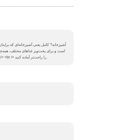
آشپزخانه? کامل یعنی آشپزخانه‌ای که برایتا
است و برای پخت‌وپز غذاهای مختلف، همه‌چ
ضروری آشپزخانه باعث می‌شود که این بخش از منزل <br /> <br /> را راحت‌تر آماده کنید.