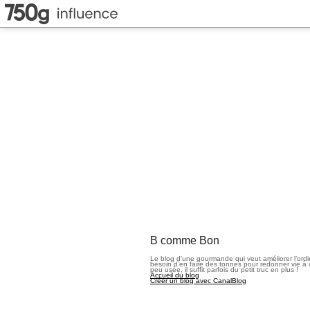
B comme Bon
Le blog d’une gourmande qui veut améliorer l’ord
besoin d’en faire des tonnes pour redonner vie à 
peu usée, il suffit parfois du petit truc en plus !
Accueil du blog
Créer un blog avec CanalBlog