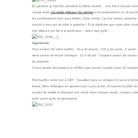
En général, je fais très rarement la même recette… une fois n'est pas cou
J'avais testé
ces petits gâteaux l'an dernier
et ils remportèrent un vif succès.
les combinaisons sont sans limites. Cette année, j'ai une version pistache c
touché à mon pot de pête à pistache ! Et je reprécise que cette pâte cont
Une alliance qui tire à la perfection... selon mon goût…
Ingrédients
Pour environ 60 minis muffins : 50 g de beurre - 130 g de sucre - 2 oeufs -
demi sachet de levure chimique - 10 cl de lait - Comptez autant de cerises
de pistache.
Il vous faudra des plaques à muffins type moules souples avec 20 compar
Préchauffez votre four à 180°. Travaillez dans un récipient le sucre et le be
levure. Bien mélangez en ajoutant peu à peu le lait. Incorporez la pâte d
moules de moitié
et déposez une cerise dans chaque moule. Laissez cuire e
juste avant qu'ils ne jaunissent).