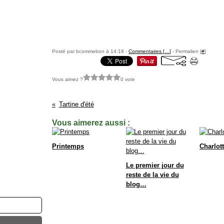
Posté par bcommebon à 14:18 -
Commentaires [
…
]
- Permalien [
#
]
Vous aimez ?
0 vote
Tartine d'été
Vous aimerez aussi :
Printemps
Charlott
Le premier jour du
reste de la vie du
blog…