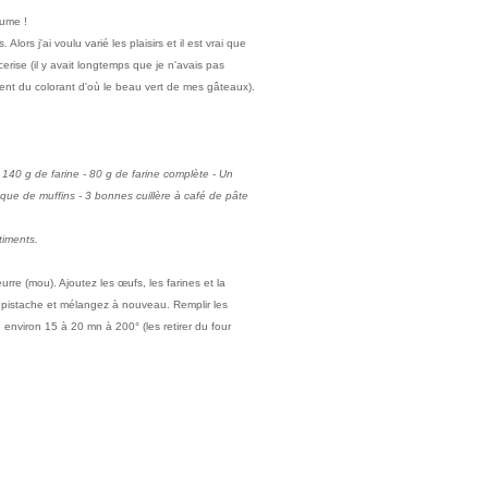
tume !
 Alors j'ai voulu varié les plaisirs et il est vrai que
erise (il y avait longtemps que je n'avais pas
ient du colorant d'où le beau vert de mes gâteaux).
 140 g de farine - 80 g de farine complète - Un
 que de muffins - 3 bonnes cuillère à café de pâte
timents.
urre (mou). Ajoutez les œufs, les farines et la
e pistache et mélangez à nouveau. Remplir les
nviron 15 à 20 mn à 200° (les retirer du four