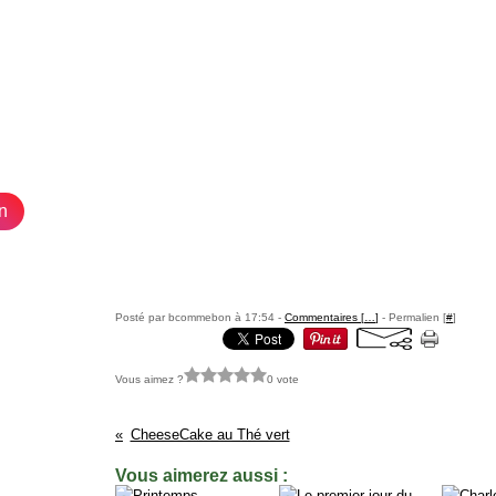
n
Posté par bcommebon à 17:54 -
Commentaires [
…
]
- Permalien [
#
]
Vous aimez ?
0 vote
CheeseCake au Thé vert
Vous aimerez aussi :