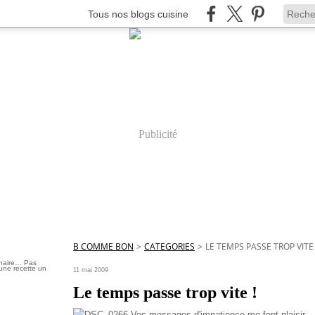
Tous nos blogs cuisine
Publicité
B COMME BON
>
CATEGORIES
>
LE TEMPS PASSE TROP VITE 
inaire… Pas
une recette un
11 mai 2009
Le temps passe trop vite !
Vos messages d'impatience me font plaisir… 