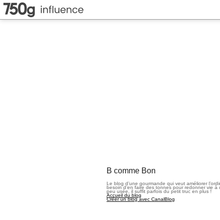
B comme Bon
Le blog d’une gourmande qui veut améliorer l’ord
besoin d’en faire des tonnes pour redonner vie à 
peu usée, il suffit parfois du petit truc en plus !
Accueil du blog
Créer un blog avec CanalBlog