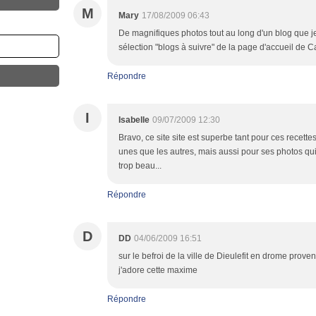
M
Mary
17/08/2009 06:43
De magnifiques photos tout au long d'un blog que je
sélection "blogs à suivre" de la page d'accueil de C
Répondre
I
Isabelle
09/07/2009 12:30
Bravo, ce site site est superbe tant pour ces recette
unes que les autres, mais aussi pour ses photos qui
trop beau...
Répondre
D
DD
04/06/2009 16:51
sur le befroi de la ville de Dieulefit en drome prov
j'adore cette maxime
Répondre