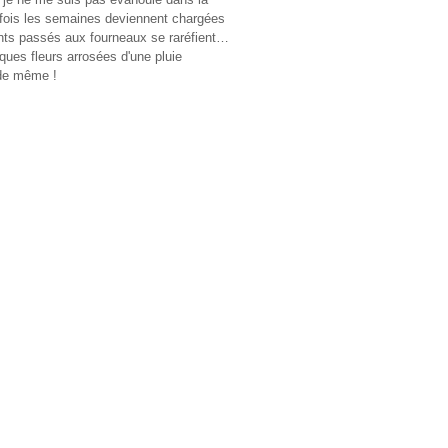
rfois les semaines deviennent chargées
ants passés aux fourneaux se raréfient…
lques fleurs arrosées d'une pluie
 de même !