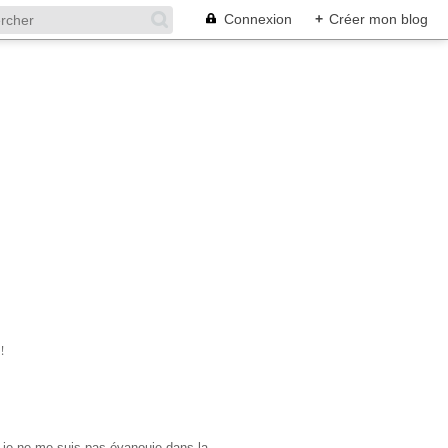
Connexion
+
Créer mon blog
!
je ne me suis pas évanouie dans la