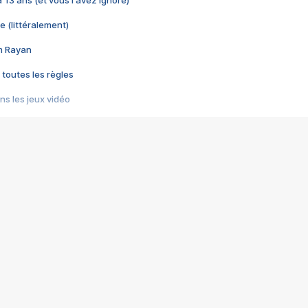
 a 13 ans (et vous l'avez ignoré)
e (littéralement)
im Rayan
 toutes les règles
s les jeux vidéo
us choquant de Rockstar ? - Le scandale BULLY
e plus moche de Steam
du RÊVE tourne au CAUCHEMAR
pendant 8 heures
it… à tort
umiliés par un jeu vidéo
ire - Final Fantasy 8
ti un empire - Age of Empires