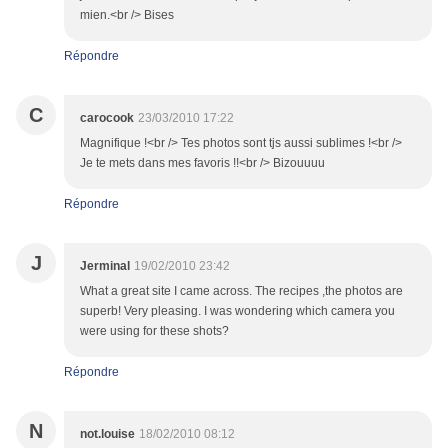
mien.<br /> Bises
Répondre
C
carocook
23/03/2010 17:22
Magnifique !<br /> Tes photos sont tjs aussi sublimes !<br />
Je te mets dans mes favoris !!<br /> Bizouuuu
Répondre
J
Jerminal
19/02/2010 23:42
What a great site I came across. The recipes ,the photos are
superb! Very pleasing. I was wondering which camera you
were using for these shots?
Répondre
N
not.louise
18/02/2010 08:12