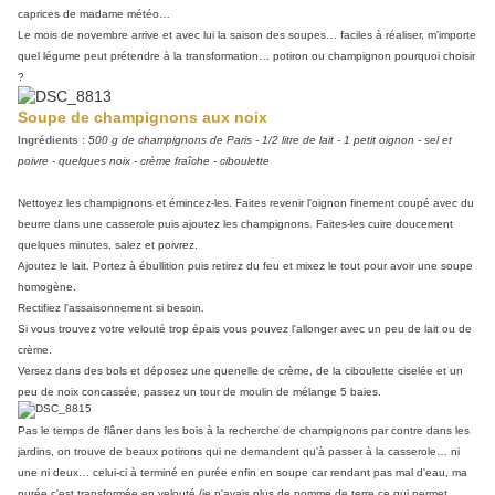
caprices de madame météo…
Le mois de novembre arrive et avec lui la saison des soupes… faciles à réaliser, m'importe
quel légume peut prétendre à la transformation… potiron ou champignon pourquoi choisir
?
Soupe de champignons aux noix
Ingrédients
:
500 g de champignons de Paris - 1/2 litre de lait - 1 petit oignon - sel et
poivre - quelques noix - crème fraîche - ciboulette
Nettoyez les champignons et émincez-les. Faites revenir l'oignon finement coupé avec du
beurre dans une casserole puis ajoutez les champignons. Faites-les cuire doucement
quelques minutes, salez et poivrez.
Ajoutez le lait. Portez à ébullition puis retirez du feu et mixez le tout pour avoir une soupe
homogène.
Rectifiez l'assaisonnement si besoin.
Si vous trouvez votre velouté trop épais vous pouvez l'allonger avec un peu de lait ou de
crème.
Versez dans des bols et déposez une quenelle de crème, de la ciboulette ciselée et un
peu de noix concassée, passez un tour de moulin de mélange 5 baies.
Pas le temps de flâner dans les bois à la recherche de champignons par contre dans les
jardins, on trouve de beaux potirons qui ne demandent qu'à passer à la casserole… ni
une ni deux… celui-ci à terminé en purée enfin en soupe car rendant pas mal d'eau, ma
purée c'est transformée en velouté (je n'avais plus de pomme de terre ce qui permet