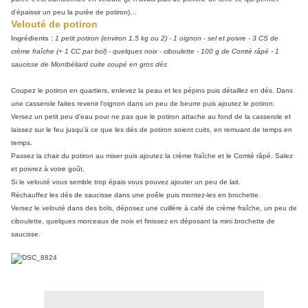
d'épaissir un peu la purée de potiron)…
Velouté de potiron
Ingrédients
:
1 petit potiron (environ 1,5 kg ou 2) - 1 oignon - sel et poivre - 3 CS de
crème fraîche (+ 1 CC par bol) - quelques noix - ciboulette - 100 g de Comté râpé - 1
saucisse de Montbéliard cuite coupé en gros dés
Coupez le potiron en quartiers, enlevez la peau et les pépins puis détaillez en dés. Dans
une casserole faites revenir l'oignon dans un peu de beurre puis ajoutez le potiron.
Versez un petit peu d'eau pour ne pas que le potiron attache au fond de la casserole et
laissez sur le feu jusqu'à ce que les dés de potiron soient cuits, en remuant de temps en
temps.
Passez la chair du potiron au mixer puis ajoutez la crème fraîche et le Comté râpé. Salez
et poivrez à votre goût.
Si le velouté vous semble trop épais vous pouvez ajouter un peu de lait.
Réchauffez les dés de saucisse dans une poêle puis montez-les en brochette.
Versez le velouté dans des bols, déposez une cuillère à café de crème fraîche, un peu de
ciboulette, quelques morceaux de noix et finissez en déposant la mini brochette de
saucisse.