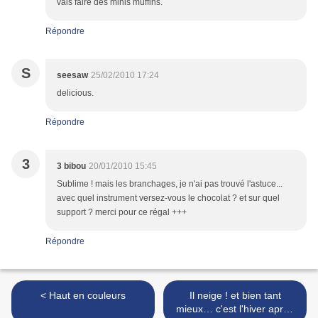
vais faire des minis muffins.
Répondre
S
seesaw
25/02/2010 17:24
delicious.
Répondre
3
3 bibou
20/01/2010 15:45
Sublime ! mais les branchages, je n'ai pas trouvé l'astuce...
avec quel instrument versez-vous le chocolat ? et sur quel
support ? merci pour ce régal +++
Répondre
< Haut en couleurs
Il neige ! et bien tant
mieux… c'est l'hiver après