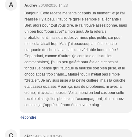
A
Audrey
26/08/2010 14:23
Bonjour ! Cette recette me tentait depuis un moment, et je l'ai
réalisée il y a peu. Il faut dire qu'elle semble si alléchante !
Bref, alors pour tout vous dire, je l'ai trouvé assez bonne, mais
un peu trop "bourrative" à mon goût. Je la referais
probablement, mais dans des verrines plus petite, car pour
moi, cela faisait trop. Mais j'ai beaucoup aimé la couche
craquante de chocolat au lait, une véritable bonne idée !
Cependant, comme d'autres (je constate en lisant les
commentaires), j'ai un peu galéré pour étaler le chocolat
fondu ! Je pense qu'il faut que la mousse soit bien prise, et le
chocolat pas trop chaud... Malgré tout, il n'était pas simple
"d'étaler". Je m'y suis prise à la petite cuillère, mais la couche
était assez épaisse. A part ça, pas de problèmes, ni avec la
crème, ni avec la mousse. Voilà, merci en tout cas pour cette
recette et ses jolies photos qui l'accompagnent, et continuez
comme ça, j'apprécie énormément votre blog .
Répondre
C
céc'
14/03/2010 07:42