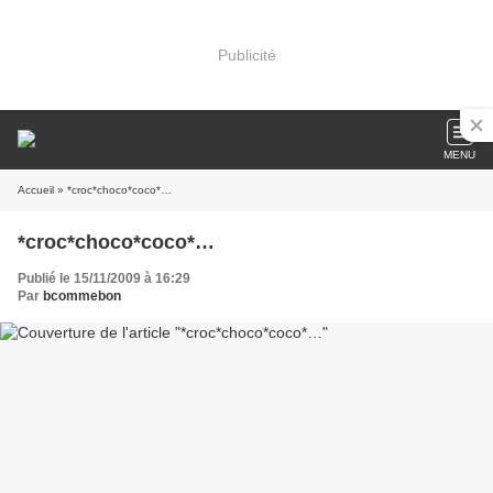
Publicité
MENU
Accueil
» *croc*choco*coco*…
*croc*choco*coco*…
Publié le 15/11/2009 à 16:29
Par
bcommebon