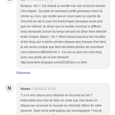
Bonjour, <br /> J'ai réalisé la recette hier soir et tout le monde
s'est régalé. J'ai juste eu quelques petits grumeaux dans la
crème au coco, par contre aucun souci avec la couche de
chocolat au lait ni avec les branchages (presque aussi jolis
que les vôtres)! Je dirais que la recette n'est pas si difficile
mais demande d'avoir du temps devant soi (bien faire refroidir
entre chaque étape). <br /> Merci beaucoup pour tes recettes
et ton blog aux si belles photos (depuis que j'essaie d'en faire,
je me rends compte que faire de belles photos de nourriture
c'est vraiment difficile!!)<br /> J'ai mis un post sur mon blog
avec une photo de ce bon dessert!
http://avecfelix.blogspot.com/2010/03/z-e-n.html
Répondre
N
Nanou
27/02/2010 14:32
Y a t il une astuce pour déposer le chocolat au lait ?
impossible pour moi de faire en sorte que cela fasse un
disque qui recouvre la mousse au chocolat. Merci de votre
reponse. Quel est le petit gateau qui accompagne ? moi je