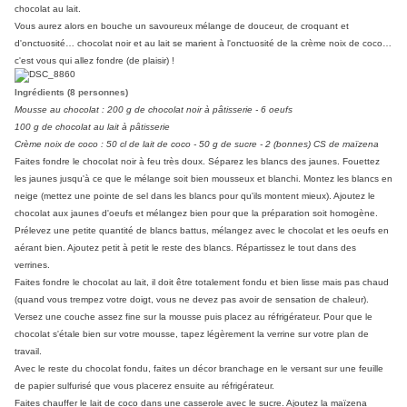
chocolat au lait.
Vous aurez alors en bouche un savoureux mélange de douceur, de croquant et
d'onctuosité… chocolat noir et au lait se marient à l'onctuosité de la crème noix de coco…
c'est vous qui allez fondre (de plaisir) !
Ingrédients (8 personnes)
Mousse au chocolat : 200 g de chocolat noir à pâtisserie - 6 oeufs
100 g de chocolat au lait à pâtisserie
Crème noix de coco : 50 cl de lait de coco - 50 g de sucre - 2 (bonnes) CS de maïzena
Faites fondre le chocolat noir à feu très doux. Séparez les blancs des jaunes. Fouettez
les jaunes jusqu'à ce que le mélange soit bien mousseux et blanchi. Montez les blancs en
neige (mettez une pointe de sel dans les blancs pour qu'ils montent mieux). Ajoutez le
chocolat aux jaunes d'oeufs et mélangez bien pour que la préparation soit homogène.
Prélevez une petite quantité de blancs battus, mélangez avec le chocolat et les oeufs en
aérant bien. Ajoutez petit à petit le reste des blancs. Répartissez le tout dans des
verrines.
Faites fondre le chocolat au lait, il doit être totalement fondu et bien lisse mais pas chaud
(quand vous trempez votre doigt, vous ne devez pas avoir de sensation de chaleur).
Versez une couche assez fine sur la mousse puis placez au réfrigérateur. Pour que le
chocolat s'étale bien sur votre mousse, tapez légèrement la verrine sur votre plan de
travail.
Avec le reste du chocolat fondu, faites un décor branchage en le versant sur une feuille
de papier sulfurisé que vous placerez ensuite au réfrigérateur.
Faites chauffer le lait de coco dans une casserole avec le sucre. Ajoutez la maïzena