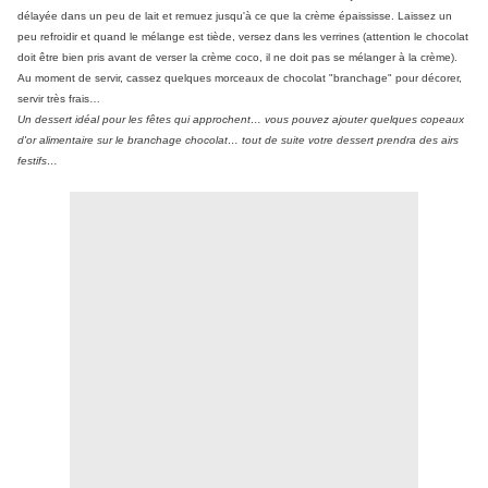
délayée dans un peu de lait et remuez jusqu'à ce que la crème épaississe. Laissez un
peu refroidir et quand le mélange est tiède, versez dans les verrines (attention le chocolat
doit être bien pris avant de verser la crème coco, il ne doit pas se mélanger à la crème).
Au moment de servir, cassez quelques morceaux de chocolat "branchage" pour décorer,
servir très frais…
Un dessert idéal pour les fêtes qui approchent… vous pouvez ajouter quelques copeaux
d'or alimentaire sur le branchage chocolat… tout de suite votre dessert prendra des airs
festifs…