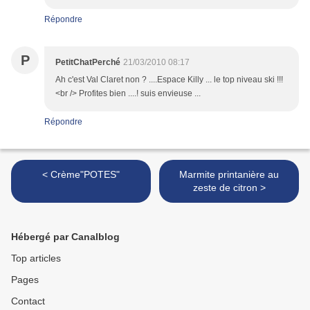
Répondre
P
PetitChatPerché
21/03/2010 08:17
Ah c'est Val Claret non ? ....Espace Killy ... le top niveau ski !!!
<br /> Profites bien ....! suis envieuse ...
Répondre
< Crème"POTES"
Marmite printanière au
zeste de citron >
Hébergé par Canalblog
Top articles
Pages
Contact