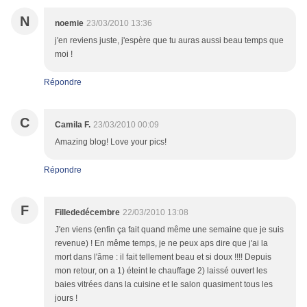
N
noemie
23/03/2010 13:36
j'en reviens juste, j'espère que tu auras aussi beau temps que
moi !
Répondre
C
Camila F.
23/03/2010 00:09
Amazing blog! Love your pics!
Répondre
F
Fillededécembre
22/03/2010 13:08
J'en viens (enfin ça fait quand même une semaine que je suis
revenue) ! En même temps, je ne peux aps dire que j'ai la
mort dans l'âme : il fait tellement beau et si doux !!!! Depuis
mon retour, on a 1) éteint le chauffage 2) laissé ouvert les
baies vitrées dans la cuisine et le salon quasiment tous les
jours !