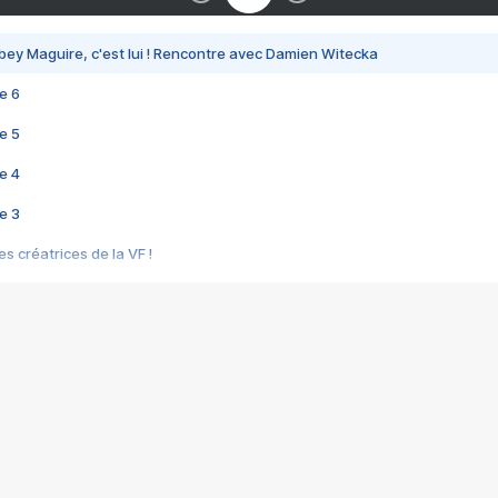
bey Maguire, c'est lui ! Rencontre avec Damien Witecka
e 6
e 5
e 4
e 3
s créatrices de la VF !
e 2
e 1
e Mektoub My Love arrive enfin ! Rencontre avec Shaïn Boumedine et Sal
i : après Toni en famille
elle réalise le bouleversant Dites lui que je l'aime
ais ! Rencontre autour de Vie privée de Rebecca Zlotowski