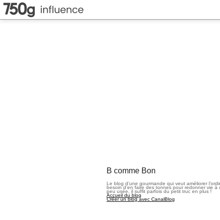
B comme Bon
Le blog d’une gourmande qui veut améliorer l’ord
besoin d’en faire des tonnes pour redonner vie à 
peu usée, il suffit parfois du petit truc en plus !
Accueil du blog
Créer un blog avec CanalBlog