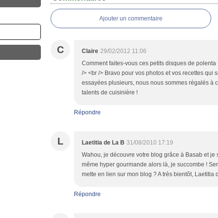
Ajouter un commentaire
C
Claire
29/02/2012 11:06
Comment faites-vous ces petits disques de polenta ? 
/> <br /> Bravo pour vos photos et vos recettes qui s
essayées plusieurs, nous nous sommes régalés à ch
talents de cuisinière !
Répondre
L
Laetitia de La B
31/08/2010 17:19
Wahou, je découvre votre blog grâce à Basab et je 
même hyper gourmande alors là, je succombe ! Ser
mette en lien sur mon blog ? A très bientôt, Laetitia
Répondre