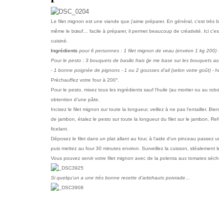
Le filet mignon est une viande que j'aime préparer. En général, c'est très 
même le bœuf… facile à préparer, il permet beaucoup de créativité. Ici c'e
cuisiné.
Ingrédients
pour 6 personnes : 1 filet mignon de veau (environ 1 kg 200) -
Pour le pesto : 3 bouquets de basilic frais (je me base sur les bouquets
- 1 bonne poignée de pignons - 1 ou 2 gousses d'ail (selon votre goût) - hui
Préchauffez votre four à 200°.
Pour le pesto, mixez tous les ingrédients sauf l'huile (au mortier ou au robo
obtention d'une pâte.
Incisez le filet mignon sur toute la longueur, veillez à ne pas l'entailler. Bie
de jambon, étalez le pesto sur toute la longueur du filet sur le jambon. Refe
ficelant.
Déposez le filet dans un plat allant au four, à l'aide d'un pinceau passez un
puis mettez au four 30 minutes environ. Surveillez la cuisson, idéalement le 
Vous pouvez servir votre filet mignon avec de la polenta aux tomates séc
Si quelqu'un a une très bonne recette d'artichauts poivrade…