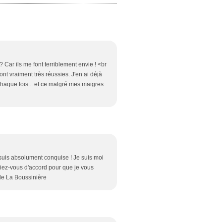
Car ils me font terriblement envie ! <br
ont vraiment très réussies. J'en ai déjà
aque fois... et ce malgré mes maigres
suis absolument conquise ! Je suis moi
iez-vous d'accord pour que je vous
 de La Boussinière