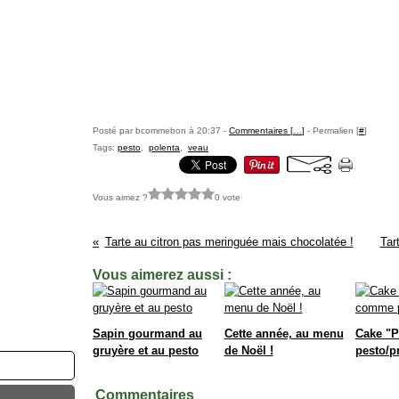
Posté par bcommebon à 20:37 -
Commentaires [
…
]
- Permalien [
#
]
Tags:
pesto
,
polenta
,
veau
Vous aimez ?
0 vote
Tarte au citron pas meringuée mais chocolatée !
Tar
Vous aimerez aussi :
Sapin gourmand au
Cette année, au menu
Cake "
gruyère et au pesto
de Noël !
pesto/p
Commentaires