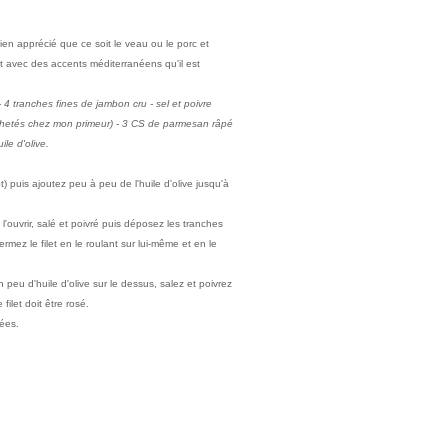
bien apprécié que ce soit le veau ou le porc et
st avec des accents méditerranéens qu'il est
 4 tranches fines de jambon cru - sel et poivre
 achetés chez mon primeur) - 3 CS de parmesan râpé
le d'olive.
t) puis ajoutez peu à peu de l'huile d'olive jusqu'à
n l'ouvrir, salé et poivré puis déposez les tranches
rmez le filet en le roulant sur lui-même et en le
 peu d'huile d'olive sur le dessus, salez et poivrez
filet doit être rosé.
hées.