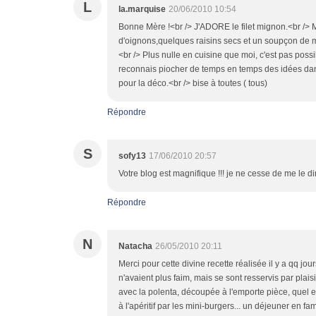
L
la.marquise
20/06/2010 10:54
Bonne Mère !<br /> J'ADORE le filet mignon.<br /> M
d'oignons,quelques raisins secs et un soupçon de miel.
<br /> Plus nulle en cuisine que moi, c'est pas possibl
reconnais piocher de temps en temps des idées da
pour la déco.<br /> bise à toutes ( tous)
Répondre
S
sofy13
17/06/2010 20:57
Votre blog est magnifique !!! je ne cesse de me le dir
Répondre
N
Natacha
26/05/2010 20:11
Merci pour cette divine recette réalisée il y a qq jou
n'avaient plus faim, mais se sont resservis par plaisi
avec la polenta, découpée à l'emporte pièce, quel e
à l'apéritif par les mini-burgers... un déjeuner en f