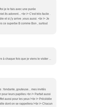
oi je le fais avec une purée
Ils adorent....<br /> C'est très facile .
e et si j'y arrive ,vous aussi. <br /> Je
ns ce superbe B comme Bon , surtout
e à chaque fois que je viens le visiter ...
rs : fondante, gouteuse... mes invités
r pour leurs papilles.<br /> Parfait aussi
ffet aussi pour les yeux !<br /> Précédée
amille dont on se rappellera !<br /> Chacun