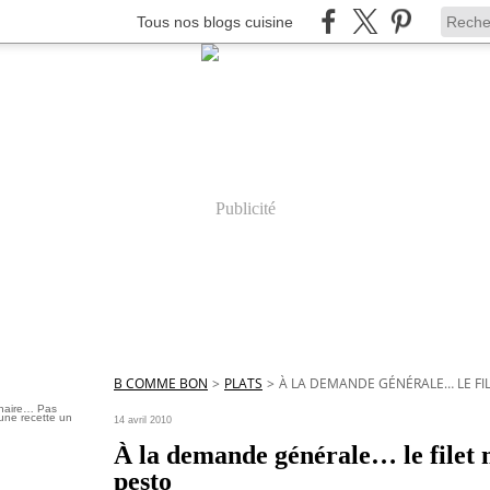
Tous nos blogs cuisine
Publicité
B COMME BON
>
PLATS
>
À LA DEMANDE GÉNÉRALE… LE FI
inaire… Pas
une recette un
14 avril 2010
À la demande générale… le filet
pesto