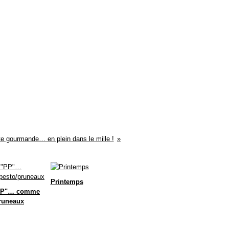
te gourmande… en plein dans le mille !
Printemps
PP"… comme
runeaux