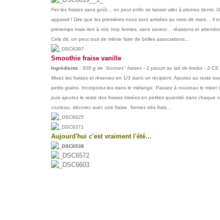
Fini les fraises sans goût… on peut enfin se laisser aller à pleines dents.
appareil ! Dire que les premières nous sont arrivées au mois de mars… il est 
printemps mais rien à voir, trop fermes, sans saveur… résistons et attendo
Cela dit, on peut tout de même faire de belles associations…
Smoothie fraise vanille
Ingrédients
:
500 g de "bonnes" fraises - 1 yaourt au lait de brebis - 2 CS
Mixez les fraises et réservez-en 1/3 dans un récipient. Ajoutez au reste tous
petits grains. Incorporez-les dans le mélange. Passez à nouveau le mixer 
puis ajoutez le reste des fraises mixées en petites quantité dans chaque ver
couteau, décorez avec une fraise. Servez très frais…
Aujourd'hui c'est vraiment l'été…