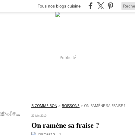
Tous nos blogs cuisine
Publicité
B COMME BON
>
BOISSONS
>
ON RAMÈNE SA FRAISE ?
inaire… Pas
une recette un
25 juin 2010
On ramène sa fraise ?