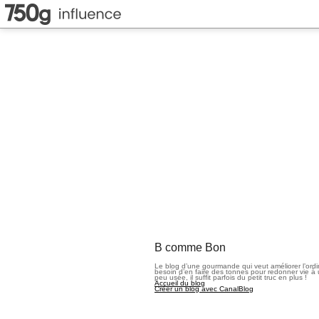
B comme Bon
Le blog d’une gourmande qui veut améliorer l’ord
besoin d’en faire des tonnes pour redonner vie à 
peu usée, il suffit parfois du petit truc en plus !
Accueil du blog
Créer un blog avec CanalBlog