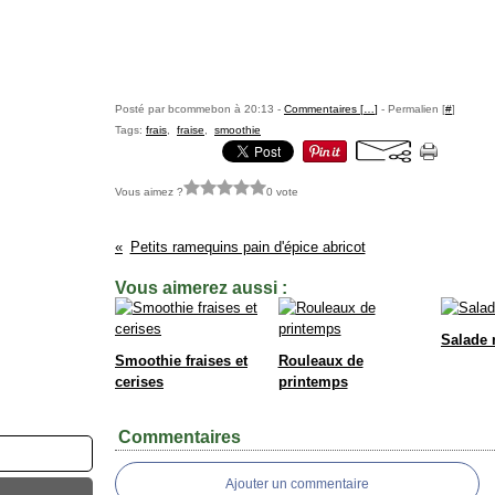
Posté par bcommebon à 20:13 -
Commentaires [
…
]
- Permalien [
#
]
Tags:
frais
,
fraise
,
smoothie
Vous aimez ?
0 vote
Petits ramequins pain d'épice abricot
Vous aimerez aussi :
Salade
Smoothie fraises et
Rouleaux de
cerises
printemps
Commentaires
Ajouter un commentaire