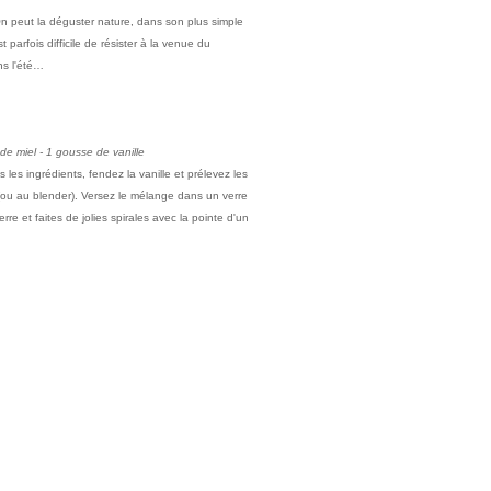
 On peut la déguster nature, dans son plus simple
parfois difficile de résister à la venue du
ns l'été…
 de miel - 1 gousse de vanille
 les ingrédients, fendez la vanille et prélevez les
(ou au blender). Versez le mélange dans un verre
re et faites de jolies spirales avec la pointe d'un