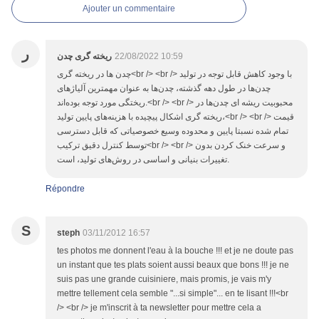
Ajouter un commentaire
ر
ریخته گری چدن
22/08/2022 10:59
چدن ها در ریخته گری<br /> <br /> با وجود کاهش قابل توجه در تولید
چدن‌ها در طول دهه گذشته، چدن‌ها به عنوان مهمترین آلیاژهای
ریختگی مورد توجه بوده‌اند.<br /> <br /> محبوبیت ریشه ای چدن‌ها در
ریخته گری اشکال پیچیده با هزینه‌های پایین تولید،<br /> <br /> قیمت
تمام شده نسبتا پایین و محدوده وسیع خصوصیاتی که قابل دسترسی
توسط کنترل دقیق ترکیب<br /> <br /> و سرعت خنک کردن بدون
تغییرات بنیانی و اساسی در روش‌های تولید، است.
Répondre
S
steph
03/11/2012 16:57
tes photos me donnent l'eau à la bouche !!! et je ne doute pas
un instant que tes plats soient aussi beaux que bons !!! je ne
suis pas une grande cuisiniere, mais promis, je vais m'y
mettre tellement cela semble "...si simple"... en te lisant !!!<br
/> <br /> je m'inscrit à ta newsletter pour mettre cela a