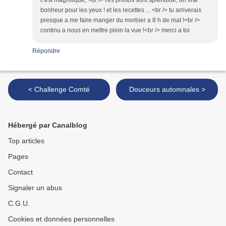
c'est magnifique, <br /> t'es photos sont splendide, un vrai
bonheur pour les yeux ! et les recettes ... <br /> tu arriverais
presque a me faire manger du morbier a 8 h de mat !<br />
continu a nous en mettre plein la vue !<br /> merci a toi
Répondre
< Challenge Comté
Douceurs automnales >
Hébergé par Canalblog
Top articles
Pages
Contact
Signaler un abus
C.G.U.
Cookies et données personnelles