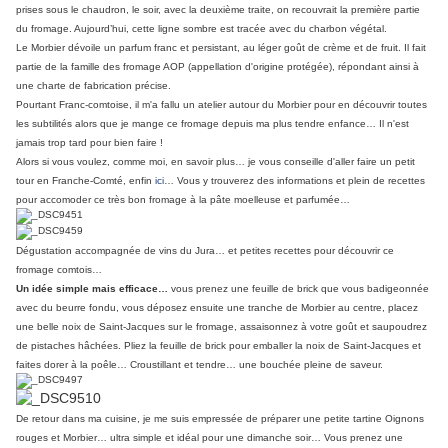
prises sous le chaudron, le soir, avec la deuxième traite, on recouvrait la première partie
du fromage. Aujourd’hui, cette ligne sombre est tracée avec du charbon végétal.
Le Morbier dévoile un parfum franc et persistant, au léger goût de crème et de fruit. Il fait
partie de la famille des fromage AOP (appellation d'origine protégée), répondant ainsi à
une charte de fabrication précise.
Pourtant Franc-comtoise, il m'a fallu un atelier autour du Morbier pour en découvrir toutes
les subtilités
alors que je mange ce fromage depuis ma plus tendre enfance… Il n'est
jamais trop tard pour bien faire !
Alors si vous voulez, comme moi, en savoir plus… je vous conseille d'aller faire un petit
tour en Franche-Comté, enfin
ici
… Vous y trouverez des informations et plein de recettes
pour accomoder ce très bon fromage à la pâte moelleuse et parfumée…
Dégustation accompagnée de vins du Jura… et petites recettes pour découvrir ce
fromage comtois…
Un idée simple mais efficace…
vous prenez une feuille de brick que vous badigeonnée
avec du beurre fondu, vous déposez ensuite une tranche de Morbier au centre, placez
une belle noix de Saint-Jacques sur le fromage, assaisonnez à votre goût et saupoudrez
de pistaches hâchées. Pliez la feuille de brick pour emballer la noix de Saint-Jacques et
faites dorer à la poêle… Croustillant et tendre… une bouchée pleine de saveur.
De retour dans ma cuisine, je me suis empressée de préparer une petite tartine Oignons
rouges et Morbier… ultra simple et idéal pour une dimanche soir… Vous prenez une