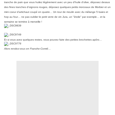
tranche de pain que vous huilez légèrement avec un peu d'huile d'olive, déposez dessus
des fines tranches d'oignons rouges, déposez quelques petits morceaux de Morbier et un
mini coeur d'artichaut coupé en quatre… Un tour de moulin avec du mélange 5 baies et
hop au four… ne pas oublier le petit verre de vin Jura, un "étoile" par exemple… et la
semaine se termine à merveille !
Et si vous avez quelques restes, vous pouvez faire des petites brochettes apéro…
Alors rendez-vous en Franche-Comté…