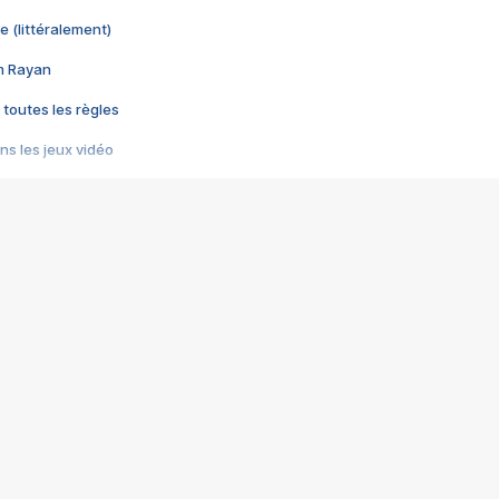
e (littéralement)
im Rayan
 toutes les règles
s les jeux vidéo
us choquant de Rockstar ? - Le scandale BULLY
e plus moche de Steam
du RÊVE tourne au CAUCHEMAR
pendant 8 heures
it… à tort
umiliés par un jeu vidéo
ire - Final Fantasy 8
ti un empire - Age of Empires