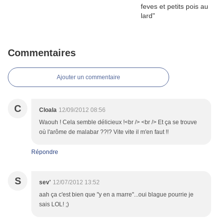
Commentaires
Ajouter un commentaire
C
Cloala
12/09/2012 08:56
Waouh ! Cela semble délicieux !<br /> <br /> Et ça se trouve
où l'arôme de malabar ??!? Vite vite il m'en faut !!
Répondre
S
sev'
12/07/2012 13:52
aah ça c'est bien que "y en a marre"...oui blague pourrie je
sais LOL! ;)