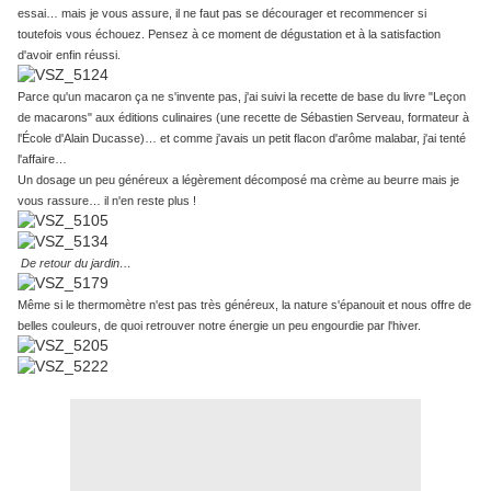
essai… mais je vous assure, il ne faut pas se décourager et recommencer si
toutefois vous échouez. Pensez à ce moment de dégustation et à la satisfaction
d'avoir enfin réussi.
Parce qu'un macaron ça ne s'invente pas, j'ai suivi la recette de base du livre "Leçon
de macarons" aux éditions culinaires (une recette de Sébastien Serveau, formateur à
l'École d'Alain Ducasse)… et comme j'avais un petit flacon d'arôme malabar, j'ai tenté
l'affaire…
Un dosage un peu généreux a légèrement décomposé ma crème au beurre mais je
vous rassure… il n'en reste plus !
De retour du jardin…
Même si le thermomètre n'est pas très généreux, la nature s'épanouit et nous offre de
belles couleurs, de quoi retrouver notre énergie un peu engourdie par l'hiver.