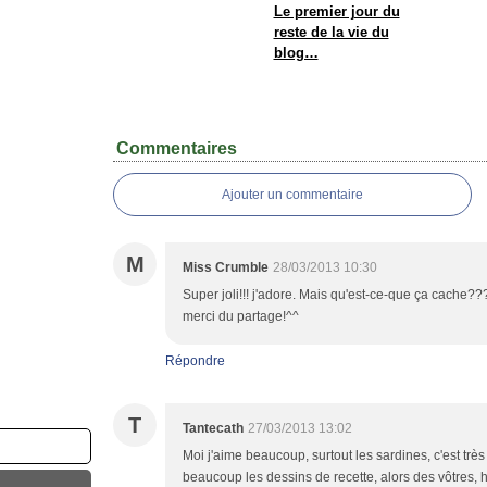
Le premier jour du
reste de la vie du
blog…
Commentaires
Ajouter un commentaire
M
Miss Crumble
28/03/2013 10:30
Super joli!!! j'adore. Mais qu'est-ce-que ça cache???
merci du partage!^^
Répondre
T
Tantecath
27/03/2013 13:02
Moi j'aime beaucoup, surtout les sardines, c'est très
beaucoup les dessins de recette, alors des vôtres,