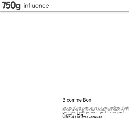
B comme Bon
Le blog d’une gourmande qui veut améliorer l’ord
besoin d’en faire des tonnes pour redonner vie à 
peu usée, il suffit parfois du petit truc en plus !
Accueil du blog
Créer un blog avec CanalBlog