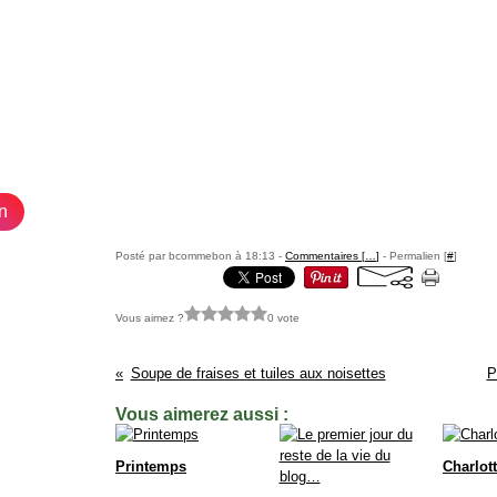
n
Posté par bcommebon à 18:13 -
Commentaires [
…
]
- Permalien [
#
]
Vous aimez ?
0 vote
Soupe de fraises et tuiles aux noisettes
P
Vous aimerez aussi :
Printemps
Charlott