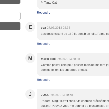
/> Tante Cath
Répondre
E
eva
27/03/2013 02:33
Les dessins sont de toi ? ils sont bien jolis, j'aime ce
Répondre
M
marie-josé
26/03/2013 20:45
Comme poster cela peut passer, mais ne me fera jama
comme le font tes superbes photos.
Répondre
J
JOSS
26/03/2013 19:58
J'adore! S'agit-il d'affiches? Je cherche préciséme
cuisine! Pouvez-vous me donner de plus amples pré