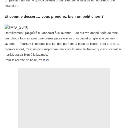
En passant au four le quinoa devient croustillant sur le dessus et fait l'effet d'une
chapelure.
Et comme dessert… vous prendrez bien un petit chou ?
Dernièrement, j'ai goûté du chocolat à la lavande… ce qui m'a donné l'idée de faire
des choux fourrés avec une crème pâtissière au chocolat et un glaçage parfum
lavande… Pourtant je ne suis pas fan des parfums à base de fleurs. Il est vrai qu'au
premier abord, c'est un peu surprenant mais par la suite j'ai trouvé que le chocolat se
mariait assez bien à la lavande.
Pour la recette de base, c'est
ici
…