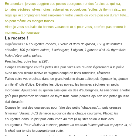
En attendant, je vous suggère ces petites courgettes rondes farcies au quinoa,
tomates séchées, olives noires, aubergines et quelques feuilles de thym frais… un
régal qui accompagnera tout simplement votre viande ou votre poisson durant l'été…
on peut même les manger froides…
Alors je vous souhaite de bonnes vacances et si pour vous, ce n'est pas encore le
moment… bon courage !
La recette !
Ingrédients :
6 courgettes rondes, 1 verre et demi de quinoa, 150 g de tomates
séchées, 100 g d'olives noires, 1 aubergine, 1 oignon, 1 gousse d'ail, du thym frais,
huile d'olive, sel et poivre.
Préchauffez votre four à 220°.
Coupez l'aubergine en très petits dés puis faites-les revenir légèrement à la poêle
avec un peu d'huile d'olive et l'oignon coupé en fines rondelles, réservez.
Faites cuire votre quinoa dans un grand volume d'eau salée puis égoutez-le, ajoutez
un filet d'huile d'olive. Détaillez les olives noires, les tomates séchées en petits
morceaux. Ajoutez-les au quinoa ainsi que les dés d'aubergines. Assaisonnez à votre
goût puis parsemez de feuilles de thym frais, vous pouvez ajoutez une petite gousse
d'ail écrasée.
Coupez le haut des courgettes pour faire des petits "chapeaux"… puis creusez
l'interieur. Versez 3 CS de farce au quinoa dans chaque courgette. Placez les
courgettes dans un plat puis enfournez 40 mm (à ajuster selon la taille des
courgettes).
Pour vérifier la cuisson, prenez un couteau à lame pointue et piquez-la, si
la chair est tendre la courgette est cuite.