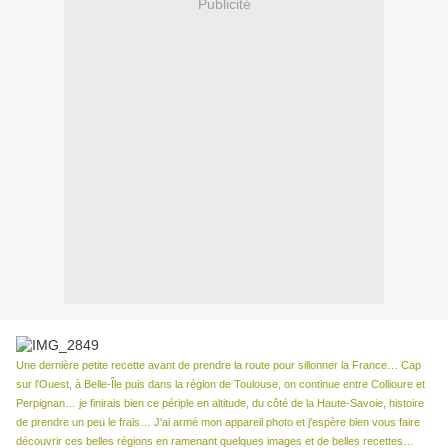
Publicité
Une dernière petite recette avant de prendre la route pour sillonner la France… Cap
sur l'Ouest, à Belle-Île puis dans la région de Toulouse, on continue entre Collioure et
Perpignan… je finirais bien ce périple en altitude, du côté de la Haute-Savoie, histoire
de prendre un peu le frais… J'ai armé mon appareil photo et j'espère bien vous faire
découvrir ces belles régions en ramenant quelques images et de belles recettes…