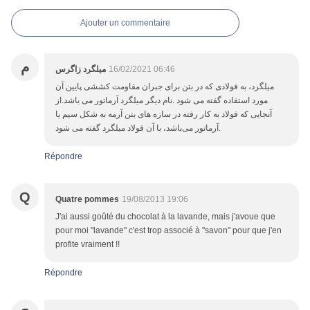
Ajouter un commentaire
م
میلگرد زاگرس
16/02/2021 06:46
میلگرد، به فولادی که در بتن برای جبران مقاومت کششی پایین آن
مورد استفاده گفته می شود .نام دیگر میلگرد آرماتور می باشد.از
آنجایی که فولاد به کار رفته در سازه های بتن آرمه به شکل سیم یا
آرماتور می‌باشد، با آن فولاد میلگرد گفته می شود.
Répondre
Q
Quatre pommes
19/08/2013 19:06
J'ai aussi goûté du chocolat à la lavande, mais j'avoue que
pour moi "lavande" c'est trop associé à "savon" pour que j'en
profite vraiment !!
Répondre