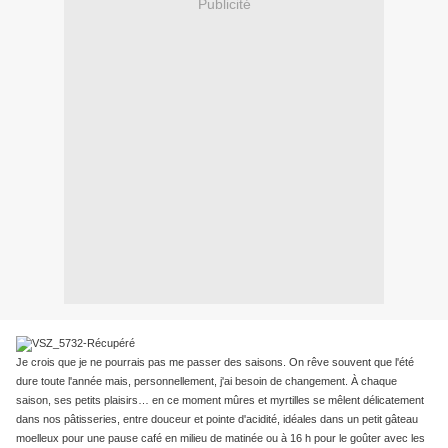
Publicité
Je crois que je ne pourrais pas me passer des saisons. On rêve souvent que l'été
dure toute l'année mais, personnellement, j'ai besoin de changement. À chaque
saison, ses petits plaisirs… en ce moment mûres et myrtilles se mêlent délicatement
dans nos pâtisseries, entre douceur et pointe d'acidité, idéales dans un petit gâteau
moelleux pour une pause café en milieu de matinée ou à 16 h pour le goûter avec les