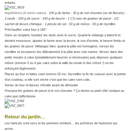
enfants.
Ingrédients (6 minis cakes)
:
100 g de farine - 30 g de son d'avoine (ou de flocons) -
2 oeufs - 100 g de sucre - 100 g de beurre - 1 CS rase de graines de pavot - 1/2
sachet de levure chimique - 1 pincée de sel - 50 g de mûres - 50 g de myrtilles
Préchauffez votre four à 180°.
Dans un récipient, fouettez les œufs avec le sucre. Quand le mélange a blanchi et
devient mousseux, ajoutez la farine avec la levure, le son d'avoine, le beurre fondu et
les graines de pavot. Mélangez bien, quand la pâte est homogène, versez les
myrtilles et incorporez-les délicatement à la pâte avec une marise. Versez dans des
petits moules à cake (préalablement beurrés si nécéssaire) puis déposez quelques
mûres (environ 3 ou 4 par cake selon la taille du moule et des mûres !) en les
enfonçant légèrement.
Placez au four et faites cuire environ 25 mn. Surveillez la fin de cuisson avec la pointe
d'un couteau, si elle sort sèche c'est que les cake sont cuits.
Sortez du four et laissez refroidir avant de démouler.
Pourquoi les graines de pavot et le son d'avoine ? Ça donne un petit côté rustique au
cake que j'affectionne.
Retour du jardin…
Les haricots sont secs et les pommes tombent… les prémices de l'automne qui
arrive.