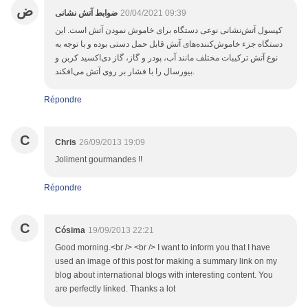
ض
ضوابط آتش نشانی
20/04/2021 09:39
کپسول آتش‌نشانی نوعی دستگاه برای خاموش نمودن آتش است. این
دستگاه جزء خاموش‌کننده‌های آتش قابل حمل دستی بوده و با توجه به
نوع آتش ترکیبات مختلف مانند آب، پودر و گاز، گاز دی‌اکسید کربن و
بیورسال را با فشار بر روی آتش می‌افکند.
Répondre
C
Chris
26/09/2013 19:09
Joliment gourmandes !!
Répondre
C
Cósima
19/09/2013 22:21
Good morning.<br /> <br /> I want to inform you that I have
used an image of this post for making a summary link on my
blog about international blogs with interesting content. You
are perfectly linked. Thanks a lot