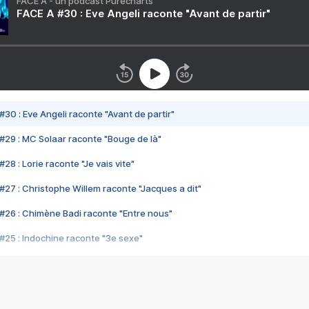
FACE A - un podcast Purecharts
FACE A #30 : Eve Angeli raconte "Avant de partir"
#30 : Eve Angeli raconte "Avant de partir"
#29 : MC Solaar raconte "Bouge de là"
28 : Lorie raconte "Je vais vite"
#27 : Christophe Willem raconte "Jacques a dit"
#26 : Chimène Badi raconte "Entre nous"
#25 : Indochine raconte "3e sexe"
#24 : Zaho raconte "C'est chelou"
#23 : Patrick Bruel raconte "Au café des délices"