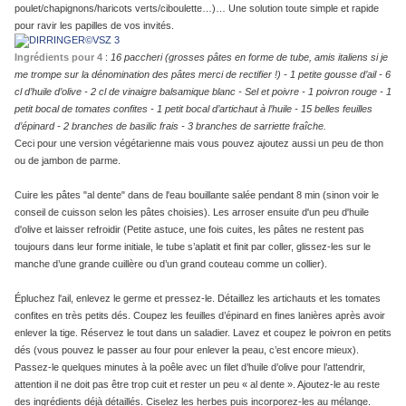
poulet/chapignons/haricots verts/ciboulette…)… Une solution toute simple et rapide
pour ravir les papilles de vos invités.
Ingrédients pour 4
:
16 paccheri (grosses pâtes en forme de tube, amis italiens si je
me trompe sur la dénomination des pâtes merci de rectifier !) - 1 petite gousse d’ail - 6
cl d’huile d’olive - 2 cl de vinaigre balsamique blanc - Sel et poivre - 1 poivron rouge - 1
petit bocal de tomates confites - 1 petit bocal d’artichaut à l’huile - 15 belles feuilles
d’épinard - 2 branches de basilic frais - 3 branches de sarriette fraîche.
Ceci pour une version végétarienne mais vous pouvez ajoutez aussi un peu de thon
ou de jambon de parme.
Cuire les pâtes "al dente" dans de l'eau bouillante salée pendant 8 min (sinon voir le
conseil de cuisson selon les pâtes choisies). Les arroser ensuite d'un peu d'huile
d'olive et laisser refroidir (Petite astuce, une fois cuites, les pâtes ne restent pas
toujours dans leur forme initiale, le tube s’aplatit et finit par coller, glissez-les sur le
manche d’une grande cuillère ou d’un grand couteau comme un collier).
Épluchez l'ail, enlevez le germe et pressez-le. Détaillez les artichauts et les tomates
confites en très petits dés. Coupez les feuilles d’épinard en fines lanières après avoir
enlever la tige. Réservez le tout dans un saladier. Lavez et coupez le poivron en petits
dés (vous pouvez le passer au four pour enlever la peau, c’est encore mieux).
Passez-le quelques minutes à la poêle avec un filet d’huile d’olive pour l’attendrir,
attention il ne doit pas être trop cuit et rester un peu « al dente ». Ajoutez-le au reste
des ingrédients déjà détaillés. Ciselez les herbes puis incorporez-les au mélange.