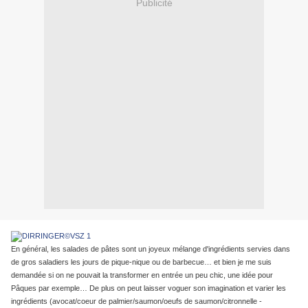
Publicité
En général, les salades de pâtes sont un joyeux mélange d'ingrédients servies dans
de gros saladiers les jours de pique-nique ou de barbecue… et bien je me suis
demandée si on ne pouvait la transformer en entrée un peu chic, une idée pour
Pâques par exemple… De plus on peut laisser voguer son imagination et varier les
ingrédients (avocat/coeur de palmier/saumon/oeufs de saumon/citronnelle -