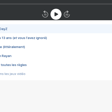
 DayZ
 a 13 ans (et vous l'avez ignoré)
e (littéralement)
im Rayan
 toutes les règles
s les jeux vidéo
us choquant de Rockstar ? - Le scandale BULLY
e plus moche de Steam
du RÊVE tourne au CAUCHEMAR
pendant 8 heures