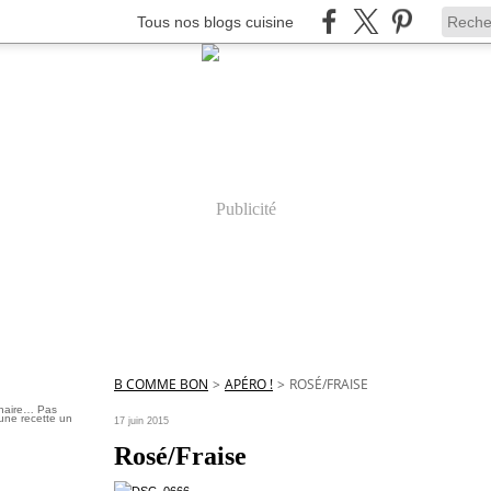
Tous nos blogs cuisine
Publicité
B COMME BON
>
APÉRO !
>
ROSÉ/FRAISE
inaire… Pas
une recette un
17 juin 2015
Rosé/Fraise