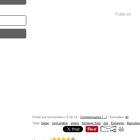
Publicité
Posté par bcommebon à 18:15 -
Commentaires [
…
]
- Permalien [
#
]
Tags:
fraise
,
concombre
,
apéro
,
fromage frais
,
été
,
Espagne
,
Barcelon