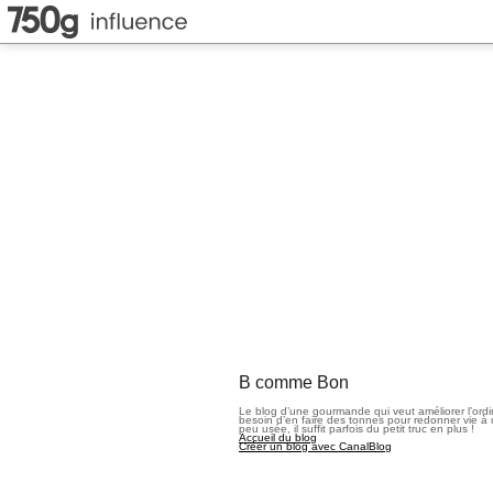
B comme Bon
Le blog d’une gourmande qui veut améliorer l’ord
besoin d’en faire des tonnes pour redonner vie à 
peu usée, il suffit parfois du petit truc en plus !
Accueil du blog
Créer un blog avec CanalBlog