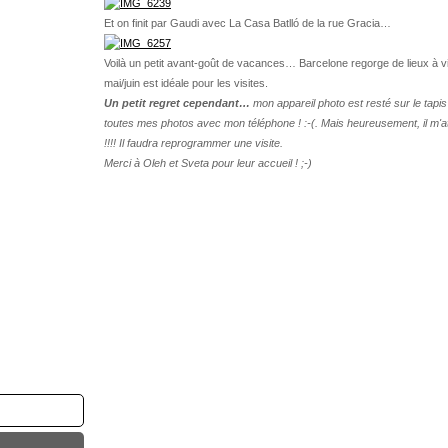
Et on finit par Gaudi avec La Casa Batlló de la rue Gracia…
Voilà un petit avant-goût de vacances… Barcelone regorge de lieux à visit
mai/juin est idéale pour les visites.
Un petit regret cependant…
mon appareil photo est resté sur le tapis 
toutes mes photos avec mon téléphone ! :-(. Mais heureusement, il m'a
!!!! Il faudra reprogrammer une visite.
Merci à Oleh et Sveta pour leur accueil ! ;-)