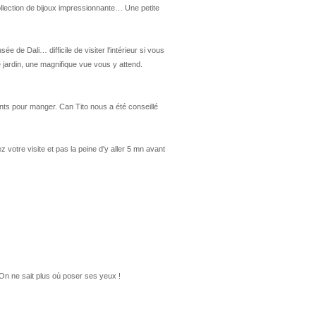
collection de bijoux impressionnante… Une petite
 de Dali… difficile de visiter l'intérieur si vous
jardin, une magnifique vue vous y attend.
ts pour manger. Can Tito nous a été conseillé
tre visite et pas la peine d'y aller 5 mn avant
On ne sait plus où poser ses yeux !