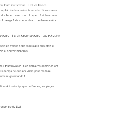
nt toute leur saveur… Exit les fraises
du plein été leur volent la vedette. Si vous avez
endre l'apéro avec moi. Un apéro fraicheur avec
ast fromage frais concombre… Le thermomètre
de fraise - 5 cl de liqueur de fraise - une quinzaine
ez les fraises sous l'eau claire puis otez le
id et servez bien frais.
onc il faut travailler ! Ces dernières semaines ont
 le temps de cuisiner. Alors pour me faire
anthèse gourmande !
line et à cette époque de l'année, les plages
rencontre de Dali.