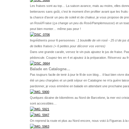
Les fraises sont au top… La saison avance, mais au moins, elles donne
betteraves sans goût, c'est le moment d'en profiter avant que les fruits 
la chance d'avoir un peu de soleil et de chaleur, je vous propose de pr
un Rosé/Fraise (
ça change un peu du Rosé/Pamplemousse
) et un to
peut bien monter… même pas peur !
Ingrédients pour 6 personnes
:
1 bouteille de vin rosé - 25 cl de jus 
de belles fraises (+ 6 petites pour décorer vos verres)
Dans une grande carafe, versez le vin puis ajoutez le jus de fraise. Pass
pédoncule. Coupez-les en 4 et ajoutez à la préparation. Réservez au fro
Balade en Catalogne…
Pas toujours facile de tenir à jour le fil de son blog… il faut bien vivre d
été un peu chargées et un petit séjour en Catalogne ne m'a guère laissé
pardonner, je vous emmène en balade en attendant une prochaine par
Quelques dizaine de kilomètres au Nord de Barcelone, la mer est cristal
sont accessibles…
On reprend la route et plus au Nord encore, nous voici à Figueras à la 