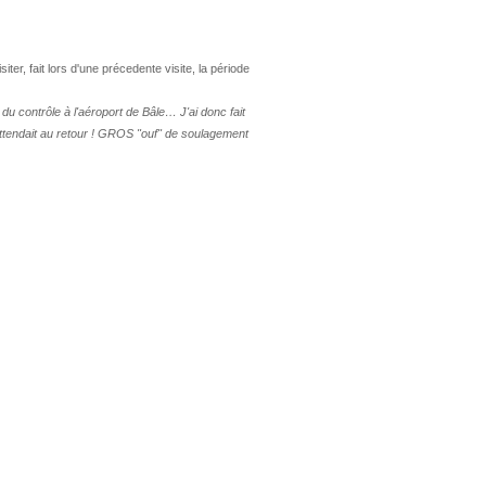
er, fait lors d'une précedente visite, la période
du contrôle à l'aéroport de Bâle… J'ai donc fait
ttendait au retour ! GROS "ouf" de soulagement