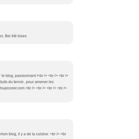
es. Bel été bises
 le blog, passionnant !<br /> <br /> <br />
duits du terroir...pour amener les
:/oupicorer.com <br /> <br /> <br /> <br />
on blog, il y a de la cuisine: <br /> <br