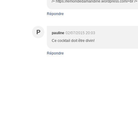
/> https://lemondedamandine.wordpress.com/<br /> <
Répondre
P
pauline
02/07/2015 20:03
Ce cocktail doit être divin!
Répondre