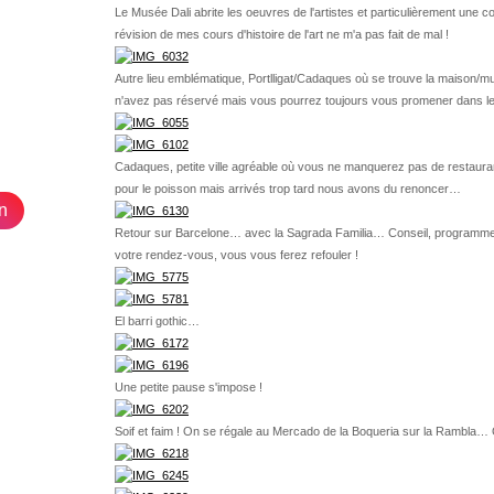
Le Musée Dali abrite les oeuvres de l'artistes et particulièrement une 
révision de mes cours d'histoire de l'art ne m'a pas fait de mal !
Autre lieu emblématique, Portlligat/Cadaques où se trouve la maison/musée
n'avez pas réservé mais vous pourrez toujours vous promener dans le 
Cadaques, petite ville agréable où vous ne manquerez pas de restauran
pour le poisson mais arrivés trop tard nous avons du renoncer…
n
Retour sur Barcelone… avec la Sagrada Familia… Conseil, programmez vo
votre rendez-vous, vous vous ferez refouler !
El barri gothic…
Une petite pause s'impose !
Soif et faim ! On se régale au Mercado de la Boqueria sur la Rambla… 