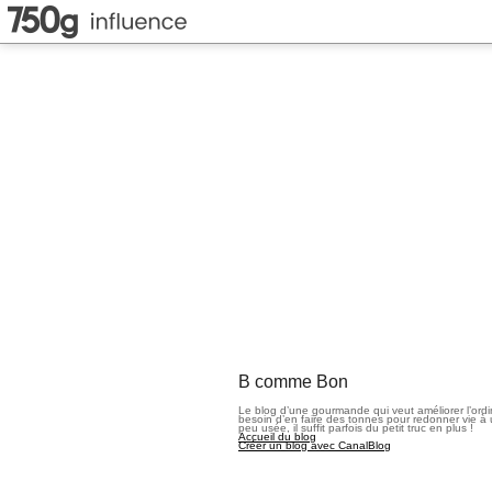
B comme Bon
Le blog d’une gourmande qui veut améliorer l’ord
besoin d’en faire des tonnes pour redonner vie à 
peu usée, il suffit parfois du petit truc en plus !
Accueil du blog
Créer un blog avec CanalBlog