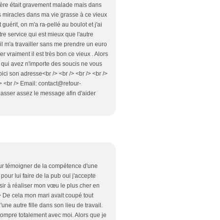
 père était gravement malade mais dans
es miracles dans ma vie grasse à ce vieux
guérit, on m'a ra-pellé au boulot et j'ai
e service qui est mieux que l'autre
l m'a travailler sans me prendre un euro
r vraiment il est très bon ce vieux . Alors
 qui avez n'importe des soucis ne vous
ici son adresse<br /> <br /> <br /> <br />
/> <br /> Email: contact@retour-
e passer assez le message afin d'aider
pour témoigner de la compétence d'une
our lui faire de la pub oui j'accepte
ussir à réaliser mon vœu le plus cher en
/> De cela mon mari avait coupé tout
ne autre fille dans son lieu de travail.
 rompre totalement avec moi. Alors que je