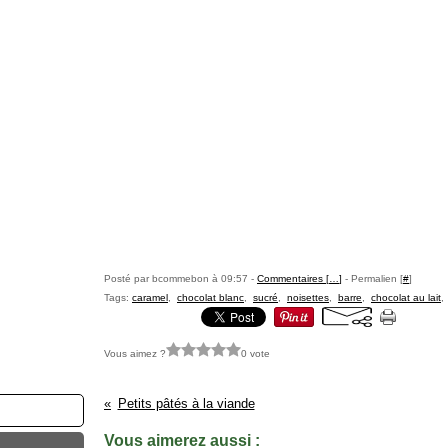
Posté par bcommebon à 09:57 -
Commentaires [
…
]
- Permalien [
#
]
Tags:
caramel
,
chocolat blanc
,
sucré
,
noisettes
,
barre
,
chocolat au lait
Vous aimez ?
0 vote
Petits pâtés à la viande
Vous aimerez aussi :