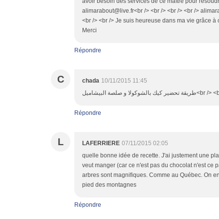
avoir besoin des services de ce maître pour résoudre
alimarabout@live.fr<br /> <br /> <br /> <br /> alimara
<br /> <br /> Je suis heureuse dans ma vie grâce à 
Merci
Répondre
C
chada
10/11/2015 11:45
طريقة تحضير كيك بال
Répondre
L
LAFERRIERE
07/11/2015 02:05
quelle bonne idée de recette. J'ai justement une p
veut manger (car ce n'est pas du chocolat n'est ce p
arbres sont magnifiques. Comme au Québec. On en a
pied des montagnes
Répondre