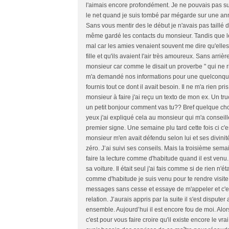
l'aimais encore profondément. Je ne pouvais pas su
le net quand je suis tombé par mégarde sur une ann
Sans vous mentir des le début je n'avais pas taillé 
même gardé les contacts du monsieur. Tandis que le
mal car les amies venaient souvent me dire qu'elles
fille et qu'ils avaient l'air très amoureux. Sans arriè
monsieur car comme le disait un proverbe " qui ne ri
m'a demandé nos informations pour une quelconque 
fournis tout ce dont il avait besoin. Il ne m'a rien p
monsieur à faire j'ai reçu un texto de mon ex. Un truc
un petit bonjour comment vas tu?? Bref quelque ch
yeux j'ai expliqué cela au monsieur qui m'a conseill
premier signe. Une semaine plu tard cette fois ci c'e
monsieur m'en avait défendu selon lui et ses divinité
zéro. J’ai suivi ses conseils. Mais la troisième sema
faire la lecture comme d'habitude quand il est ven
sa voiture. Il était seul j'ai fais comme si de rien n'étai
comme d'habitude je suis venu pour te rendre visite
messages sans cesse et essaye de m'appeler et c'e
relation. J’aurais appris par la suite il s'est disputer a
ensemble. Aujourd’hui il est encore fou de moi. Alor
c'est pour vous faire croire qu'il existe encore le vra