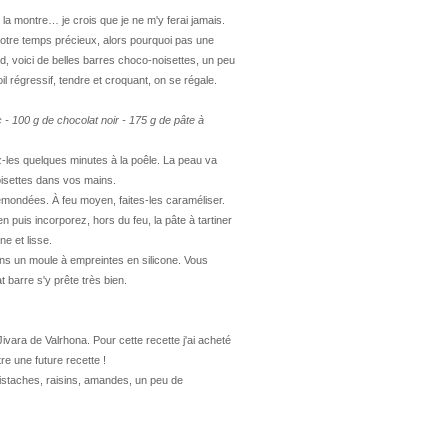
e la montre… je crois que je ne m'y ferai jamais.
 notre temps précieux, alors pourquoi pas une
, voici de belles barres choco-noisettes, un peu
l régressif, tendre et croquant, on se régale.
 - 100 g de chocolat noir - 175 g de pâte à
-les quelques minutes à la poêle. La peau va
noisettes dans vos mains.
emondées. À feu moyen, faites-les caraméliser.
puis incorporez, hors du feu, la pâte à tartiner
e et lisse.
ans un moule à empreintes en silicone. Vous
 barre s'y prête très bien.
Jivara de Valrhona. Pour cette recette j'ai acheté
e une future recette !
 pistaches, raisins, amandes, un peu de