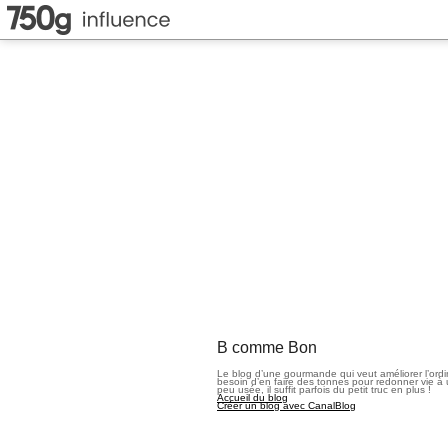
B comme Bon
Le blog d’une gourmande qui veut améliorer l’ord
besoin d’en faire des tonnes pour redonner vie à 
peu usée, il suffit parfois du petit truc en plus !
Accueil du blog
Créer un blog avec CanalBlog