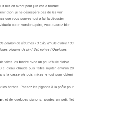
uit mis en avant pour juin est la fourme
nir (non, je ne désespère pas de les voir
hez que vous pouvez tout à fait la déguster
viduelle ou en version apéro, vous saurez bien
de bouillon de légumes /
3 CàS d’huile d’olive /
80
ques pignons de pin /
Sel, poivre /
Quelques
s faites-les fondre avec un peu d’huile d’olive.
0 cl d’eau chaude puis faites mijoter environ 20
ans la casserole puis mixez le tout pour obtenir
nt les herbes. Passez les pignons à la poêle pour
ert
et de quelques pignons, ajoutez un petit filet