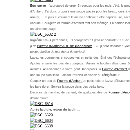
Bonneterre
m'a proposé de créer 3 recettes pour les mois d'été, le prod
d'Ambert. J'ai donc proposé une soupe glacée pour les beaux jours à ve
arriver)… et puis si vraiment la météo continue à être capricieuse, sac
chaude. Courgette et fourme d'Ambert font bon ménage. En portion indi
en faire bon usage.
Ingrédients
(4 personnes) :
3 courgettes /
1 grosse échalote /
1 cube 
g de
Fourme d’Ambert AOP Bio
Bonneterre
+ 10 g pour décorer /
Quel
petites feuilles de menthe et de cerfeuil
Lavez les courgettes et coupez-les en petits dés. Émincez l’échalote pui
Ajoutez ensuite les dés de courgette. Versez le bouillon dilué dans 5
minutes. Assaisonnez à votre goût. Incorporez la
Fourme d’Ambert
d
une soupe bien lisse. Laissez refroidir et placez au réfrigérateur.
Coupez un peu de
Fourme d’Ambert
en petits dés et lavez délicateme
les faire dorer. Servez la soupe dans des petits bols.
Décorez de menthe, de cerfeuil, de quelques dés de
Fourme d’Amb
d’huile d’olive.
Après la pluie, retour du jardin…