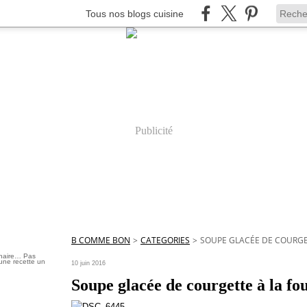
Tous nos blogs cuisine
Publicité
B COMME BON
>
CATEGORIES
>
SOUPE GLACÉE DE COURGE
inaire… Pas
une recette un
10 juin 2016
Soupe glacée de courgette à la f