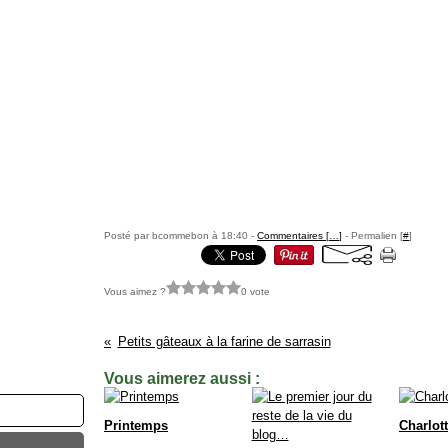
Posté par bcommebon à 18:40 -
Commentaires [
…
]
- Permalien [
#
]
Vous aimez ?
0 vote
Petits gâteaux à la farine de sarrasin
Vous aimerez aussi :
Printemps
Charlott