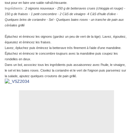
tout pour en faire une salde rafraîchissante.
Ingrédients
:
2 oignons nouveaux - 250 g de betteraves crues (chioggia et rouge) -
150 g de fraises - 1 petit concombre - 2 CàS de vinaigre- 4 CàS d'huile d'olive -
Quelques brins de coriandre - Sel - Quelques baies roses - un tranche de pain aux
céréales grillé
Épluchez et émincez les oignons (gardez un peu de vert de la tige). Lavez, égouttez,
équeutez et émincez les fraises.
Lavez, épluchez puis émincez la betterave très finement à l'aide d'une mandoline.
Épluchez et émincez le concombre toujours avec la mandoline puis coupez les
rondelles en deux.
Dans un bol, associez tous les ingrédients puis assaisonnez avec l'huile, le vinaigre,
le sel et les baies roses. Ciselez la coriandre et le vert de l'oignon puis parsemez sur
la salade, ajoutez quelques croutons de pain grillé.