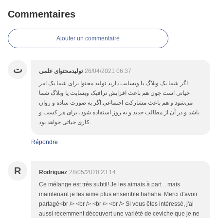
Commentaires
Ajouter un commentaire
ت
تولیدمحتوای علمی
26/04/2021 06:37
اگر شما یک وبلاگ یا وبسایت دارید تولید محتوا برای شما یک امر
حیاتی است چون هم باعث افزایش ترافیک وبسایت یا وبلاگ شما
می‌شود و هم باعث مشارکت اجتماعی.اگر به صورت ساده و روان
باشد و در آن از مطالب جدید و به روز استفاده شود، برای هر کسب و
کاری حیاتی خواهد بود.
Répondre
R
Rodriguez
28/05/2020 23:14
Ce mélange est très subtil! Je les aimais à part .. mais
maintenant je les aime plus ensemble hahaha. Merci d'avoir
partagé<br /> <br /> <br /> <br /> Si vous êtes intéressé, j'ai
aussi récemment découvert une variété de ceviche que je ne