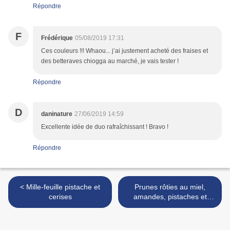
Répondre
F
Frédérique
05/08/2019 17:31
Ces couleurs !!! Whaou... j’ai justement acheté des fraises et
des betteraves chiogga au marché, je vais tester !
Répondre
D
daninature
27/06/2019 14:59
Excellente idée de duo rafraîchissant ! Bravo !
Répondre
< Mille-feuille pistache et
Prunes rôties au miel,
cerises
amandes, pistaches et
sarrasin caramélisés >