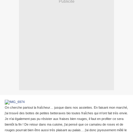
Publicité
On cherche partout la fraîcheur… jusque dans nos assiettes. En faisant mon marché,
j'ai trouvé des bottes de petites betteraves bio toutes fraîches qui m'ont fait très envie.
Je n'ai également pas pu résister aux fraises bien rouges, il faut en profiter ce sera
bientôt la fin ! De retour dans ma cuisine, j'ai pensé que ce camaïeu de roses et de
rouges pourrait bien être aussi très plaisant au palais… j'ai donc joyeusement mêlé le