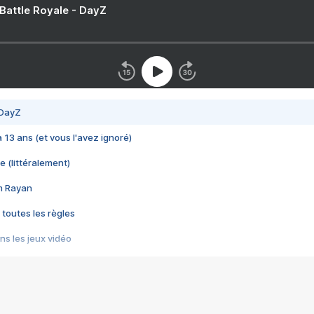
 Battle Royale - DayZ
 DayZ
 a 13 ans (et vous l'avez ignoré)
e (littéralement)
im Rayan
 toutes les règles
s les jeux vidéo
us choquant de Rockstar ? - Le scandale BULLY
e plus moche de Steam