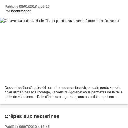
Publié le 08/01/2018 à 09:10
Par
bcommebon
Dessert, goûter d'après-ski ou même pour un brunch, ce pain perdu version
hiver aux épices et à l'orange, va vous revigorer et vous permettra de faire le
plein de vitamines… Pain d'épices et agrumes, une association qui me
rapelle l'enfance, un peu une...
Crêpes aux nectarines
Publié le 06/07/2010 à 13:45