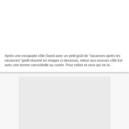
Après une escapade côté Ouest avec un petit goût de "vacances après les
vacances" (petit résumé en images ci-dessous), retour aux sources côté Est
avec une bonne cancoillotte au cumin. Pour celles et ceux qui ne la
connaîtraient pas encore, la cancoillotte...