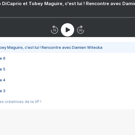
 DiCaprio et Tobey Maguire, c'est lui ! Rencontre avec Dam
bey Maguire, c'est lui ! Rencontre avec Damien Witecka
e 6
e 5
e 4
e 3
s créatrices de la VF !
e 2
e 1
e Mektoub My Love arrive enfin ! Rencontre avec Shaïn Boumedine et Sal