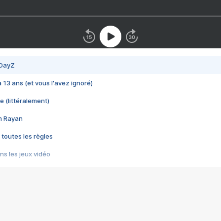
 DayZ
 a 13 ans (et vous l'avez ignoré)
e (littéralement)
im Rayan
 toutes les règles
s les jeux vidéo
us choquant de Rockstar ? - Le scandale BULLY
e plus moche de Steam
du RÊVE tourne au CAUCHEMAR