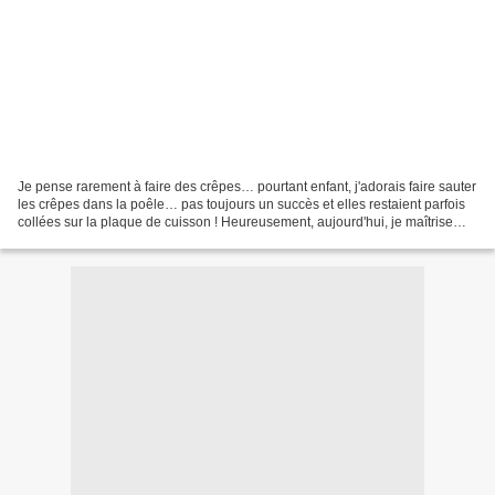
Je pense rarement à faire des crêpes… pourtant enfant, j'adorais faire sauter
les crêpes dans la poêle… pas toujours un succès et elles restaient parfois
collées sur la plaque de cuisson ! Heureusement, aujourd'hui, je maîtrise
mieux le geste… cela dit...