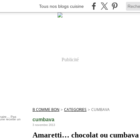
Tous nos blogs cuisine
Publicité
B COMME BON
>
CATEGORIES
>
CUMBAVA
inaire… Pas
cumbava
une recette un
3 novembre 2013
Amaretti… chocolat ou cumbava