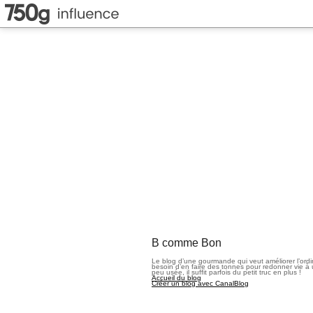
B comme Bon
Le blog d’une gourmande qui veut améliorer l’ord
besoin d’en faire des tonnes pour redonner vie à 
peu usée, il suffit parfois du petit truc en plus !
Accueil du blog
Créer un blog avec CanalBlog