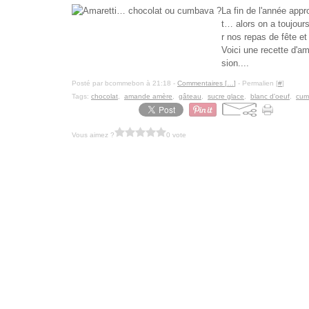
La fin de l'année app
t… alors on a toujour
r nos repas de fête et
Voici une recette d'am
sion....
Posté par bcommebon à 21:18 -
Commentaires [
…
]
- Permalien [
#
]
Tags:
chocolat
,
amande amère
,
gâteau
,
sucre glace
,
blanc d'oeuf
,
cum
Vous aimez ?
0 vote