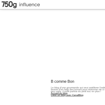
B comme Bon
Le blog d’une gourmande qui veut améliorer l’ord
besoin d’en faire des tonnes pour redonner vie à 
peu usée, il suffit parfois du petit truc en plus !
Accueil du blog
Créer un blog avec CanalBlog