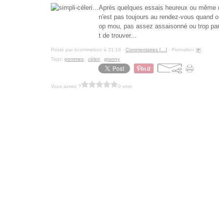
Après quelques essais heureux ou même m
n'est pas toujours au rendez-vous quand on
op mou, pas assez assaisonné ou trop pa
t de trouver...
Posté par bcommebon à 21:16 -
Commentaires [
…
]
- Permalien [
#
]
Tags:
pommes
,
céleri
,
granny
Vous aimez ?
0 vote