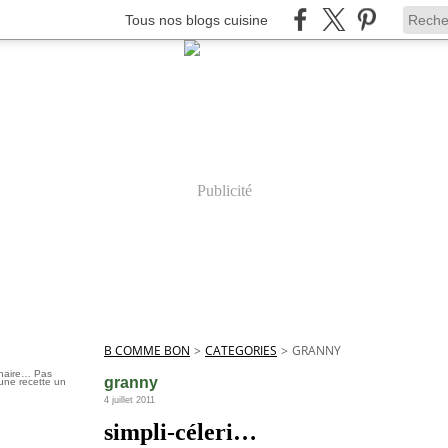
Tous nos blogs cuisine
Publicité
B COMME BON
>
CATEGORIES
>
GRANNY
inaire… Pas
granny
une recette un
4 juillet 2011
simpli-céleri…