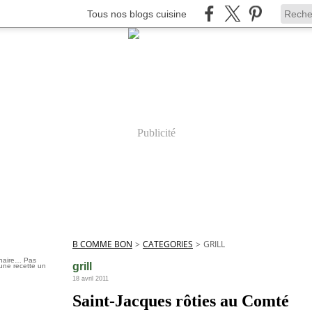
Tous nos blogs cuisine
Publicité
B COMME BON
>
CATEGORIES
>
GRILL
inaire… Pas
grill
une recette un
18 avril 2011
Saint-Jacques rôties au Comté