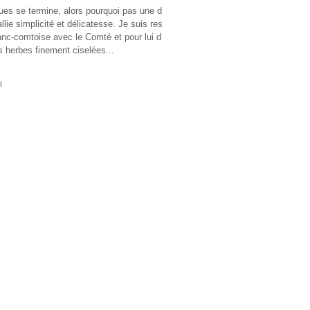
ues se termine, alors pourquoi pas une d
llie simplicité et délicatesse. Je suis res
anc-comtoise avec le Comté et pour lui d
es herbes finement ciselées...
l