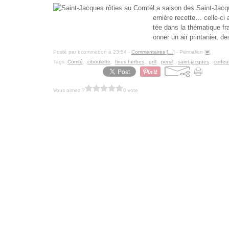
La saison des Saint-Jacq
ernière recette… celle-ci a
tée dans la thématique fr
onner un air printanier, d
Posté par bcommebon à 23:54 -
Commentaires [
…
]
- Permalien [
#
]
Tags:
Comté
,
ciboulette
,
fines herbes
,
grill
,
persil
,
saint-jacques
,
cerfeui
Vous aimez ?
0 vote