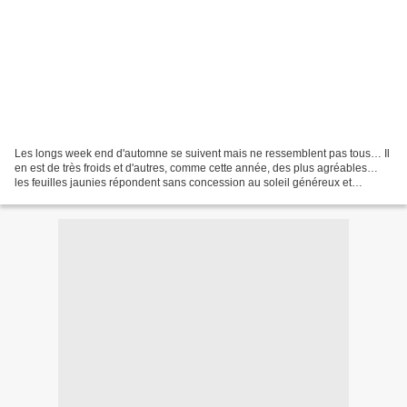
Les longs week end d'automne se suivent mais ne ressemblent pas tous… Il
en est de très froids et d'autres, comme cette année, des plus agréables…
les feuilles jaunies répondent sans concession au soleil généreux et
donnent de la gaîté à ce premier novembre…...