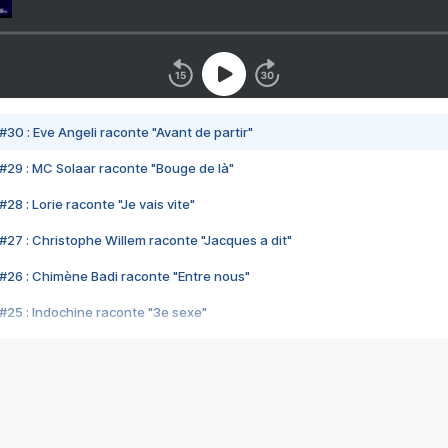
#30 : Eve Angeli raconte "Avant de partir"
#29 : MC Solaar raconte "Bouge de là"
28 : Lorie raconte "Je vais vite"
#27 : Christophe Willem raconte "Jacques a dit"
#26 : Chimène Badi raconte "Entre nous"
#25 : Indochine raconte "3e sexe"
#24 : Zaho raconte "C'est chelou"
#23 : Patrick Bruel raconte "Au café des délices"
#22 : Kyo raconte "Le chemin"