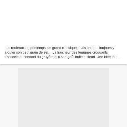
Les rouleaux de printemps, un grand classique, mais on peut toujours y
ajouter son petit grain de sel… La fraîcheur des légumes croquants
s'associe au fondant du gruyère et à son goût fruité et fleuri. Une idée toute
légère qui va bien avec la saison....