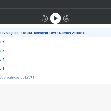
bey Maguire, c'est lui ! Rencontre avec Damien Witecka
e 6
e 5
e 4
e 3
s créatrices de la VF !
e 2
e 1
e Mektoub My Love arrive enfin ! Rencontre avec Shaïn Boumedine et Sal