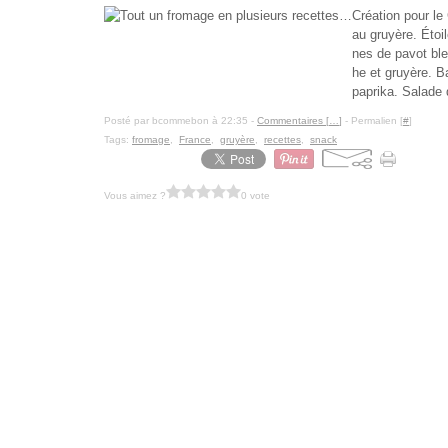
Création pour le
au gruyère. Étoil
nes de pavot ble
he et gruyère. B
paprika. Salade d
Posté par bcommebon à 22:35 -
Commentaires [
…
]
- Permalien [
#
]
Tags:
fromage
,
France
,
gruyère
,
recettes
,
snack
Vous aimez ?
0 vote