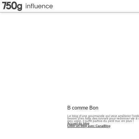
B comme Bon
Le blog d’une gourmande qui veut améliorer l’ord
besoin d’en faire des tonnes pour redonner vie à 
peu usée, il suffit parfois du petit truc en plus !
Accueil du blog
Créer un blog avec CanalBlog