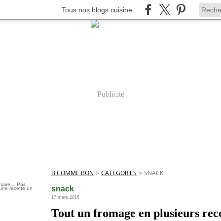
Tous nos blogs cuisine
Publicité
B COMME BON
>
CATEGORIES
>
SNACK
inaire… Pas
snack
une recette un
17 mars 2015
Tout un fromage en plusieurs re