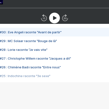
#30 : Eve Angeli raconte "Avant de partir"
#29 : MC Solaar raconte "Bouge de là"
28 : Lorie raconte "Je vais vite"
#27 : Christophe Willem raconte "Jacques a dit"
#26 : Chimène Badi raconte "Entre nous"
#25 : Indochine raconte "3e sexe"
#24 : Zaho raconte "C'est chelou"
#23 : Patrick Bruel raconte "Au café des délices"
#22 : Kyo raconte "Le chemin"