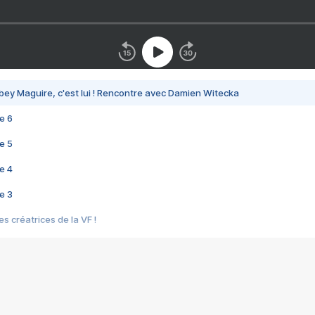
bey Maguire, c'est lui ! Rencontre avec Damien Witecka
e 6
e 5
e 4
e 3
s créatrices de la VF !
e 2
e 1
e Mektoub My Love arrive enfin ! Rencontre avec Shaïn Boumedine et Sal