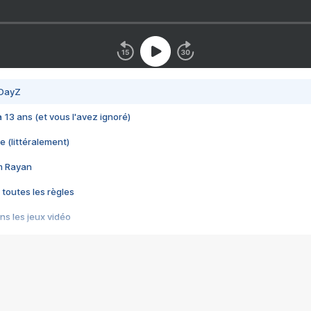
 DayZ
 a 13 ans (et vous l'avez ignoré)
e (littéralement)
im Rayan
 toutes les règles
s les jeux vidéo
us choquant de Rockstar ? - Le scandale BULLY
e plus moche de Steam
du RÊVE tourne au CAUCHEMAR