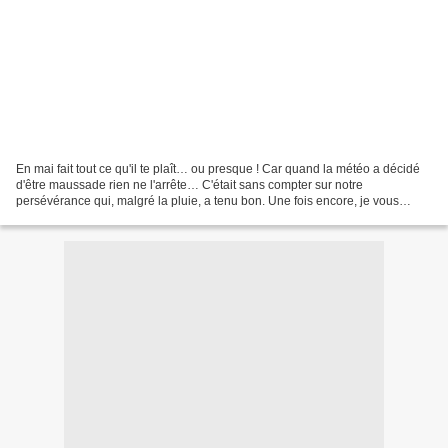
En mai fait tout ce qu'il te plaît… ou presque ! Car quand la météo a décidé
d'être maussade rien ne l'arrête… C'était sans compter sur notre
persévérance qui, malgré la pluie, a tenu bon. Une fois encore, je vous
emmène en balade. Pour l'heure, ce sera...