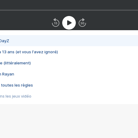
 DayZ
 a 13 ans (et vous l'avez ignoré)
e (littéralement)
im Rayan
 toutes les règles
s les jeux vidéo
us choquant de Rockstar ? - Le scandale BULLY
e plus moche de Steam
du RÊVE tourne au CAUCHEMAR