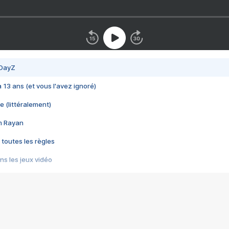
 DayZ
 a 13 ans (et vous l'avez ignoré)
e (littéralement)
im Rayan
 toutes les règles
s les jeux vidéo
us choquant de Rockstar ? - Le scandale BULLY
e plus moche de Steam
du RÊVE tourne au CAUCHEMAR