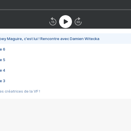
bey Maguire, c'est lui ! Rencontre avec Damien Witecka
e 6
e 5
e 4
e 3
s créatrices de la VF !
e 2
e 1
e Mektoub My Love arrive enfin ! Rencontre avec Shaïn Boumedine et Sal