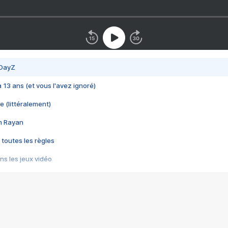
 DayZ
 a 13 ans (et vous l'avez ignoré)
e (littéralement)
im Rayan
 toutes les règles
s les jeux vidéo
us choquant de Rockstar ? - Le scandale BULLY
e plus moche de Steam
du RÊVE tourne au CAUCHEMAR