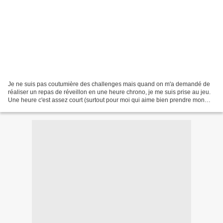
Je ne suis pas coutumière des challenges mais quand on m'a demandé de
réaliser un repas de réveillon en une heure chrono, je me suis prise au jeu.
Une heure c'est assez court (surtout pour moi qui aime bien prendre mon
temps) et on a pas le temps de faire...