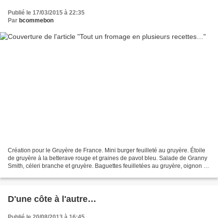
Publié le 17/03/2015 à 22:35
Par
bcommebon
Création pour le Gruyère de France. Mini burger feuilleté au gruyère. Étoile
de gruyère à la betterave rouge et graines de pavot bleu. Salade de Granny
Smith, céleri branche et gruyère. Baguettes feuilletées au gruyère, oignon et
paprika. Salade de fenouil...
D'une côte à l'autre…
Publié le 20/08/2013 à 16:45