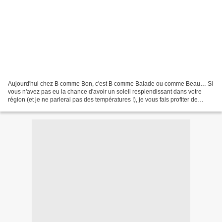
Aujourd'hui chez B comme Bon, c'est B comme Balade ou comme Beau… Si
vous n'avez pas eu la chance d'avoir un soleil resplendissant dans votre
région (et je ne parlerai pas des températures !), je vous fais profiter de
l'automne franc-comtois particulièrement...