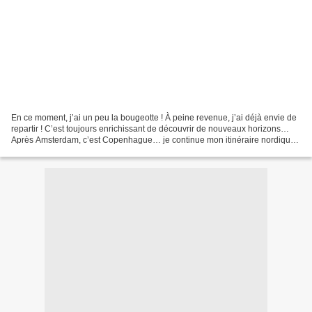
En ce moment, j’ai un peu la bougeotte ! À peine revenue, j’ai déjà envie de
repartir ! C’est toujours enrichissant de découvrir de nouveaux horizons…
Après Amsterdam, c’est Copenhague… je continue mon itinéraire nordique.
Côté cuisine, il y a de quoi...