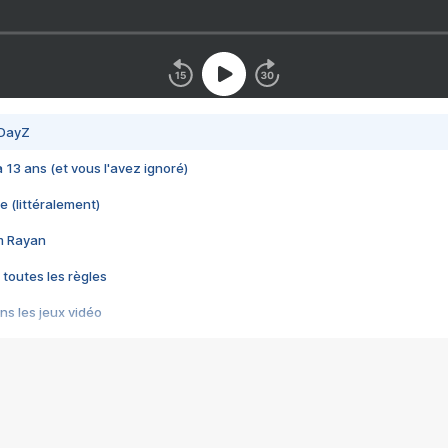
 DayZ
 a 13 ans (et vous l'avez ignoré)
e (littéralement)
im Rayan
 toutes les règles
s les jeux vidéo
us choquant de Rockstar ? - Le scandale BULLY
e plus moche de Steam
du RÊVE tourne au CAUCHEMAR