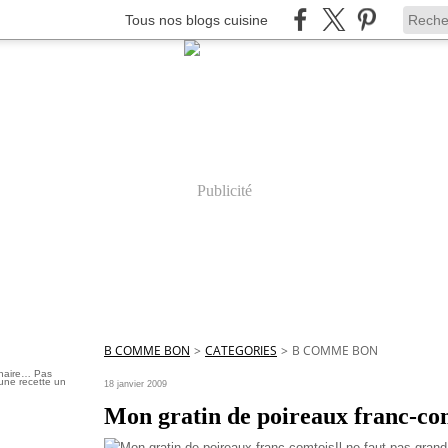
Tous nos blogs cuisine
Publicité
B COMME BON
>
CATEGORIES
>
B COMME BON
inaire… Pas
une recette un
18 janvier 2009
Mon gratin de poireaux franc-co
Il ne faut pas gran