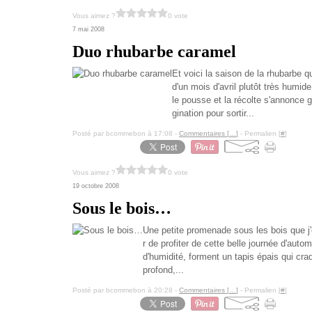
Vous aimez ?
0 vote
7 mai 2008
Duo rhubarbe caramel
Et voici la saison de la rhubarbe q
d'un mois d'avril plutôt très humid
le pousse et la récolte s'annonce g
gination pour sortir...
Posté par bcommebon à 17:08 -
Commentaires [
…
]
- Permalien [
#
]
Vous aimez ?
0 vote
19 octobre 2008
Sous le bois…
Une petite promenade sous les bois que j'o
r de profiter de cette belle journée d'auto
d'humidité, forment un tapis épais qui c
profond,...
Posté par bcommebon à 20:28 -
Commentaires [
…
]
- Permalien [
#
]