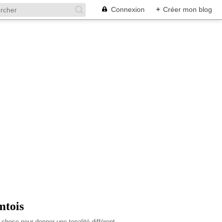
Connexion
+
Créer mon blog
mtois
d chose pour donner une tonalité différent