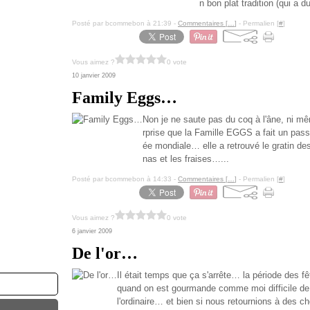
n bon plat tradition (qui a d
Posté par bcommebon à 21:39 -
Commentaires [
…
]
- Permalien [
#
]
Vous aimez ?
0 vote
10 janvier 2009
Family Eggs…
Non je ne saute pas du coq à l'âne, ni 
rprise que la Famille EGGS a fait un pa
ée mondiale… elle a retrouvé le gratin de
nas et les fraises…...
Posté par bcommebon à 14:33 -
Commentaires [
…
]
- Permalien [
#
]
Vous aimez ?
0 vote
6 janvier 2009
De l'or…
Il était temps que ça s'arrête… la période des 
quand on est gourmande comme moi difficile de r
l'ordinaire… et bien si nous retournions à des 