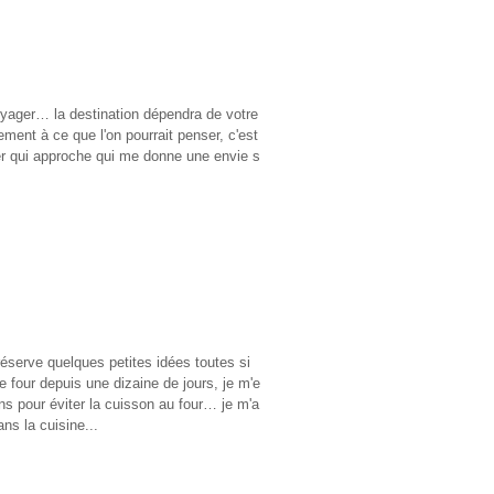
oyager… la destination dépendra de votre
ement à ce que l'on pourrait penser, c'est
ver qui approche qui me donne une envie s
 réserve quelques petites idées toutes si
e four depuis une dizaine de jours, je m'e
ons pour éviter la cuisson au four… je m'a
ans la cuisine...