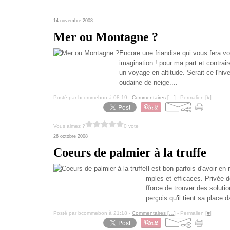
14 novembre 2008
Mer ou Montagne ?
Encore une friandise qui vous fera v
imagination ! pour ma part et contrair
un voyage en altitude. Serait-ce l'hi
oudaine de neige....
Posté par bcommebon à 08:19 -
Commentaires [
…
]
- Permalien [
#
]
Vous aimez ?
0 vote
26 octobre 2008
Coeurs de palmier à la truffe
Il est bon parfois d'avoir en
mples et efficaces. Privée d
fforce de trouver des soluti
perçois qu'il tient sa place d
Posté par bcommebon à 21:18 -
Commentaires [
…
]
- Permalien [
#
]