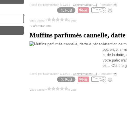
Posté par bcommebon à 21:18 -
Commentaires [
…
]
- Permalien [
#
]
Vous aimez ?
0 vote
12 décembre 2008
Muffins parfumés cannelle, datt
Attention ce mi
pparence, il m
e, de la datte,
votre palet s'a
ez… C'est le ge
Posté par bcommebon à 12:37 -
Commentaires [
…
]
- Permalien [
#
]
Vous aimez ?
0 vote