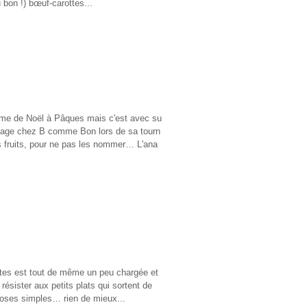
u bon !) bœuf-carottes...
même de Noël à Pâques mais c'est avec su
ssage chez B comme Bon lors de sa tourn
s fruits, pour ne pas les nommer… L'ana
fêtes est tout de même un peu chargée et
ésister aux petits plats qui sortent de
choses simples… rien de mieux...