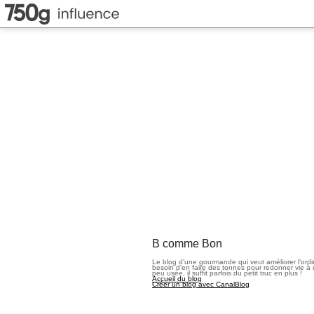
B comme Bon
Le blog d’une gourmande qui veut améliorer l’ord
besoin d’en faire des tonnes pour redonner vie à 
peu usée, il suffit parfois du petit truc en plus !
Accueil du blog
Créer un blog avec CanalBlog