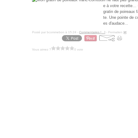
e à votre recette… 
gratin de poireaux f
te. Une pointe de 
es d'audace...
Posté par bcommebon à 15:24 -
Commentaires [
…
]
- Permalien [
#
]
Vous aimez ?
0 vote