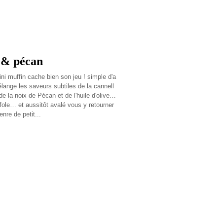
e & pécan
ni muffin cache bien son jeu ! simple d'a
élange les saveurs subtiles de la cannell
 de la noix de Pécan et de l'huile d'olive…
ffole… et aussitôt avalé vous y retourner
nre de petit...