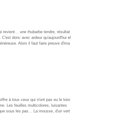
ui revient… une rhubarbe tendre, résultat
e. C'est donc avec ardeur qu'aujourd'hui el
énéreuse. Alors il faut faire preuve d'ima
ffre à tous ceux qui n'ont pas eu le loisi
mne. Les feuilles multicolores, luisantes
raque sous les pas… La mousse, d'un vert